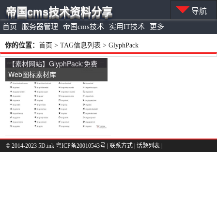
帝国cms技术资料分享
导航
首页
服务器管理
帝国cms技术
实用IT技术
更多
你的位置：
首页
> TAG信息列表 > GlyphPack
【素材网站】GlyphPack:免费
Web图标素材库
© 2014-2023 5D.ink
粤ICP备20010543号
|
联系方式
|
话题列表
|