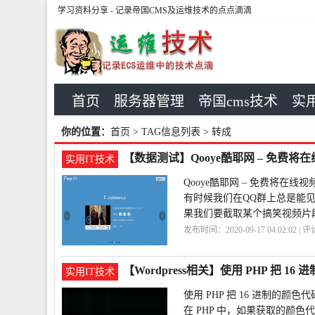
学习资料分享
- 记录帝国CMS及运维技术的点点滴滴
首页
服务器管理
帝国cms技术
实用
你的位置：
首页
> TAG信息列表 > 转成
【数据测试】Qooye酷耶网 – 免费将
实用IT技术
Qooye酷耶网 – 免费将在线视
有时候我们在QQ群上总是能
果我们要截取某个搞笑视频片
发布时间：2020-09-17 04:02:02 | 
画
免费
Qooye
【Wordpress相关】使用 PHP 把 1
实用IT技术
使用 PHP 把 16 进制的颜色代
在 PHP 中，如果获取的颜色代