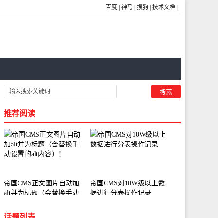
百度
|
神马
|
搜狗
|
技术文档
|
推荐阅读
帝国CMS正文图片自动加
帝国CMS对10W级以上数
alt并为标题（会替换手动
据进行分表操作记录
设置的alt内容）！
话题列表