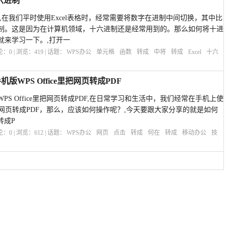
六进制
制,在我们平时使用Excel表格时，经常需要将数字在进制中间切换，其中比
制。这是因为在计算机领域，十六进制还是经常用到的。那么如何将十进
就来学习一下。,打开一
评论：
0
| 浏览：
419
| 话题：
WPS办公
单元格
函数
转成
中将
转成
Excel
十六
WPS Office里把网页转成PDF
S Office里把网页转成PDF,在日常学习和生活中，我们经常在手机上使
网页转成PDF，那么，应该如何操作呢？,今天要跟大家分享的就是如何
转成P
评论：
0
| 浏览：
612
| 话题：
WPS办公
网页
点击
转成
何在
转成
移动办公
技