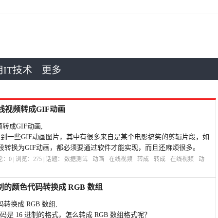
IT技术
更多
在线视频转成GIF动画
频转成GIF动画,
见到一些GIF动画图片，其中有很多来自是某个电影搞笑的剪辑片段，如
段转换为GIF动画，都必须要通过软件才能实现，而且还麻烦很多。
评论：
0
| 浏览：
275
| 话题：
数据测试
动画
在线视频
转成
转成
在线视频
动
6 进制的颜色代码转换成 RGB 数组
码转换成 RGB 数组,
码是 16 进制的格式，怎么转成 RGB 数组格式呢？