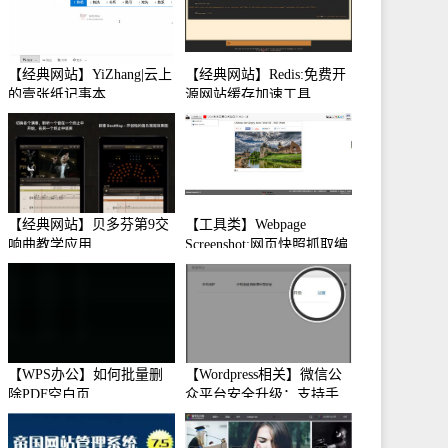
【经典网站】YiZhang|云上
【经典网站】Redis:免费开
的壹张纸记事本
源网站缓存加速工具
【经典网站】贝多芬第9交
【工具类】Webpage
响曲教学应用
Screenshot:网页快照抓取编
辑工具
【WPS办公】如何批量删
【Wordpress相关】微信公
除PDF空白页
众平台安全升级：支持手
机保护