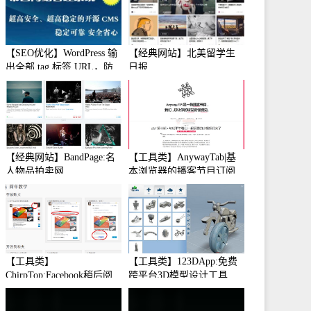
【SEO优化】WordPress 输
【经典网站】北美留学生
出全部 tag 标签 URL，防
日报
止中文转码
【经典网站】BandPage:名
【工具类】AnywayTab|基
人物品拍卖网
本浏览器的播客节目订阅
【工具类】
【工具类】123DApp:免费
ChirpTop:Facebook稍后阅
跨平台3D模型设计工具
读工具