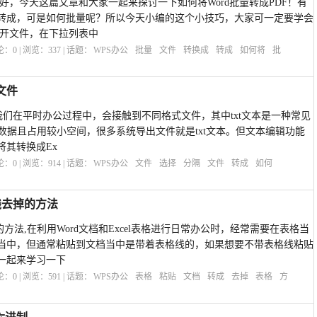
大家好，今天这篇文章和大家一起来探讨一下如何将Word批量转成PDF！有
转成，可是如何批量呢？所以今天小编的这个小技巧，大家可一定要学会
打开文件，在下拉列表中
评论：
0
| 浏览：
337
| 话题：
WPS办公
批量
文件
转换成
转成
如何将
批
l文件
文件,我们在平时办公过程中，会接触到不同格式文件，其中txt文本是一种常见
量数据且占用较小空间，很多系统导出文件就是txt文本。但文本编辑功能
将其转换成Ex
评论：
0
| 浏览：
914
| 话题：
WPS办公
文件
选择
分隔
文件
转成
如何
格线去掉的方法
去掉的方法,在利用Word文档和Excel表格进行日常办公时，经常需要在表格当
当中，但通常粘贴到文档当中是带着表格线的，如果想要不带表格线粘贴
一起来学习一下
评论：
0
| 浏览：
591
| 话题：
WPS办公
表格
粘贴
文档
转成
去掉
表格
方