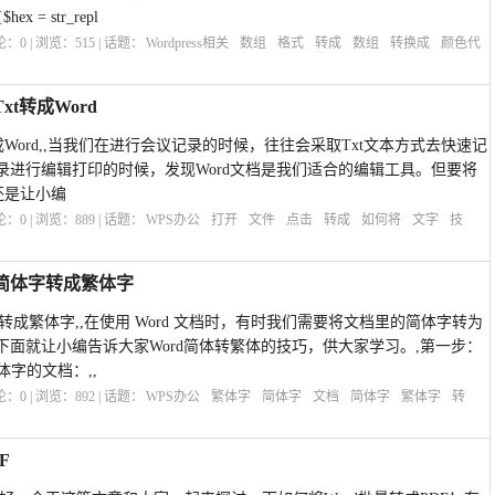
$hex = str_repl
评论：
0
| 浏览：
515
| 话题：
Wordpress相关
数组
格式
转成
数组
转换成
颜色代
t转成Word
转成Word,,当我们在进行会议记录的时候，往往会采取Txt文本方式去快速记
录进行编辑打印的时候，发现Word文档是我们适合的编辑工具。但要将
此还是让小编
评论：
0
| 浏览：
889
| 话题：
WPS办公
打开
文件
点击
转成
如何将
文字
技
将简体字转成繁体字
转成繁体字,,在使用 Word 文档时，有时我们需要将文档里的简体字转为
面就让小编告诉大家Word简体转繁体的技巧，供大家学习。,第一步：
体字的文档：,,
评论：
0
| 浏览：
892
| 话题：
WPS办公
繁体字
简体字
文档
简体字
繁体字
转
F