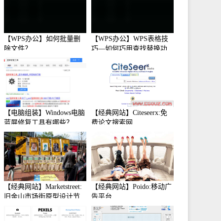
【WPS办公】如何批量删
【WPS办公】WPS表格技
除文件？
巧—如何巧用查找替换功
能
【电脑组装】Windows电脑
【经典网站】Citeseerx:免
蓝屏修复工具有哪些？
费论文搜索网
【经典网站】Marketstreet:
【经典网站】Poido:移动广
旧金山市场街原型设计节
告平台