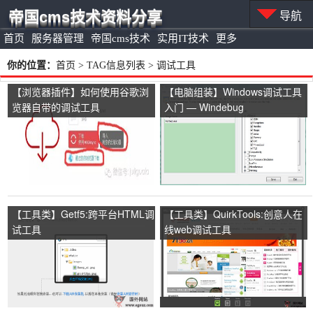
帝国cms技术资料分享
导航
首页
服务器管理
帝国cms技术
实用IT技术
更多
你的位置：
首页
> TAG信息列表 > 调试工具
【浏览器插件】如何使用谷歌浏
【电脑组装】Windows调试工具
览器自带的调试工具
入门 — Windebug
【工具类】Getf5:跨平台HTML调
【工具类】QuirkTools:创意人在
试工具
线web调试工具