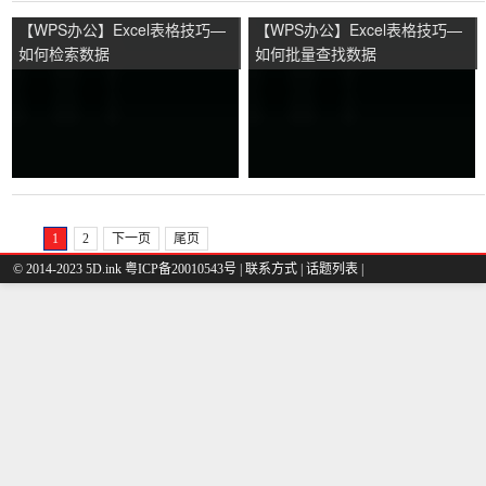
【WPS办公】Excel表格技巧—
【WPS办公】Excel表格技巧—
如何检索数据
如何批量查找数据
1
2
下一页
尾页
© 2014-2023 5D.ink
粤ICP备20010543号
|
联系方式
|
话题列表
|