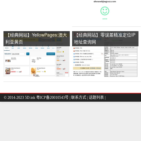
【经典网站】YellowPages:澳大
【经典网站】零误差精准定位IP
利亚黄页
地址查询网
© 2014-2023 5D.ink
粤ICP备20010543号
|
联系方式
|
话题列表
|