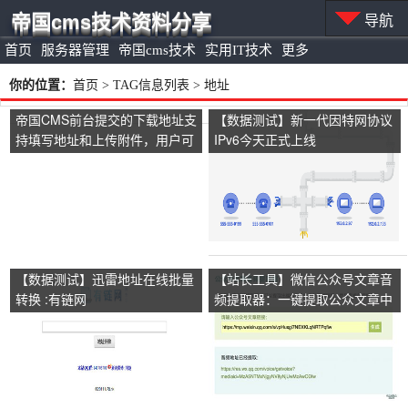
帝国cms技术资料分享
导航
首页
服务器管理
帝国cms技术
实用IT技术
更多
你的位置：
首页
> TAG信息列表 > 地址
帝国CMS前台提交的下载地址支
【数据测试】新一代因特网协议
持填写地址和上传附件，用户可
IPv6今天正式上线
以选择
【数据测试】迅雷地址在线批量
【站长工具】微信公众号文章音
转换 :有链网
频提取器：一键提取公众文章中
的音频地址