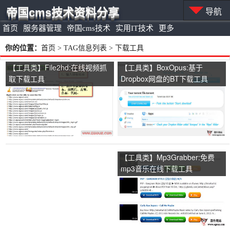
帝国cms技术资料分享
导航
首页
服务器管理
帝国cms技术
实用IT技术
更多
你的位置：
首页
> TAG信息列表 > 下载工具
【工具类】File2hd:在线视频抓
【工具类】BoxOpus:基于
取下载工具
Dropbox网盘的BT下载工具
【工具类】Mp3Grabber:免费
mp3音乐在线下载工具