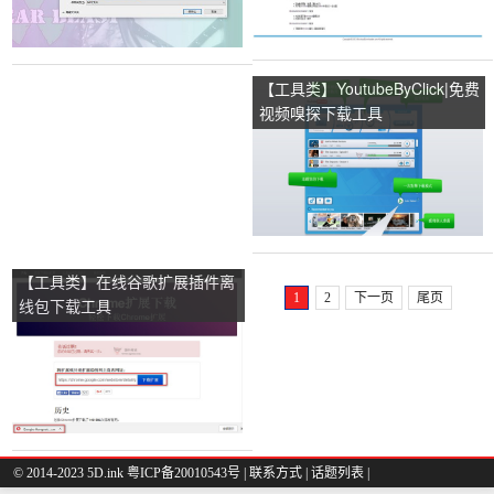
【工具类】YoutubeByClick|免费
视频嗅探下载工具
【工具类】在线谷歌扩展插件离
1
2
下一页
尾页
线包下载工具
© 2014-2023 5D.ink
粤ICP备20010543号
|
联系方式
|
话题列表
|