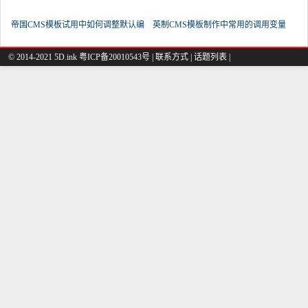
帝国CMS模板试用中如何调整默认编
英制CMS模板制作中常用的调用变量
© 2014-2021 5D.ink
粤ICP备20010543号
|
联系方式
|
话题列表
|