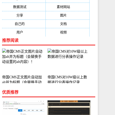
数据测试
(788)
素材网站
(734)
分享
(676)
图片
(584)
自己的
(550)
文档
(503)
用户
(494)
视频
(474)
推荐阅读
帝国CMS正文图片自动加
帝国CMS对10W级以上数
alt并为标题（会替换手动
据进行分表操作记录
设置的alt内容）！
优质推荐