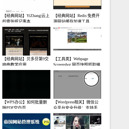
【经典网站】YiZhang|云上
【经典网站】Redis:免费开
的壹张纸记事本
源网站缓存加速工具
【经典网站】贝多芬第9交
【工具类】Webpage
响曲教学应用
Screenshot:网页快照抓取编
辑工具
【WPS办公】如何批量删
【Wordpress相关】微信公
除PDF空白页
众平台安全升级：支持手
机保护