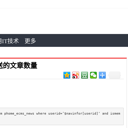
IT技术
更多
送的文章数量
om phome_ecms_news where userid=’$navinfor[userid]‘ and ismem