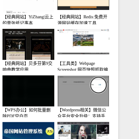
【经典网站】YiZhang|云上
【经典网站】Redis:免费开
的壹张纸记事本
源网站缓存加速工具
【经典网站】贝多芬第9交
【工具类】Webpage
响曲教学应用
Screenshot:网页快照抓取编
辑工具
【WPS办公】如何批量删
【Wordpress相关】微信公
除PDF空白页
众平台安全升级：支持手
机保护