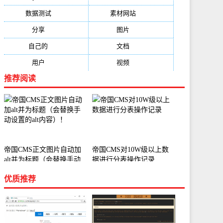
数据测试
(788)
素材网站
(734)
分享
(676)
图片
(584)
自己的
(550)
文档
(503)
用户
(494)
视频
(474)
推荐阅读
帝国CMS正文图片自动加
帝国CMS对10W级以上数
alt并为标题（会替换手动
据进行分表操作记录
设置的alt内容）！
优质推荐