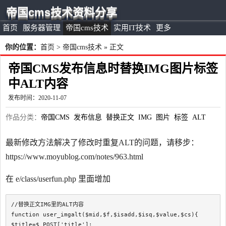
帝国cms技术资料分享
首页
服务器管理
帝国cms技术
实用IT技术
更多
你的位置：
首页
>
帝国cms技术
» 正文
帝国CMS发布信息时替换IMG图片标签
中ALT内容
发布时间：2020-11-07
作品分类：
帝国CMS
发布信息
替换正文
IMG
图片
标签
ALT
最新修改方法解决了修改时重复ALT的问题，请移步：
https://www.moyublog.com/notes/963.html
在 e/class/userfun.php 里面增加
//替换正文IMG里的ALT内容

function user_imgalt($mid,$f,$isadd,$isq,$value,$cs){

$title=$_POST['title'];
