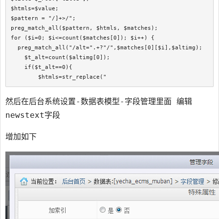
$htmls=$value;

$pattern = "/
]+>/"; 

preg_match_all($pattern, $htmls, $matches); 

for ($i=0; $i<=count($matches[0]); $i++) {

  preg_match_all("/alt=".+?"/",$matches[0][$i],$altimg); 

    $t_alt=count($altimg[0]);

    if($t_alt==0){

        $htmls=str_replace("
然后在后台系统设置-数据表模型-字段管理里面 编辑
newstext字段
增加如下