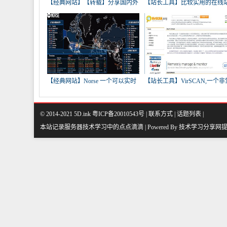
【经典网站】【转载】分享国内外
【站长工具】比较实用的在线
实
工
【经典网站】Norse 一个可以实时
【站长工具】VirSCAN,一个非
监
强大
© 2014-2021 5D.ink
粤ICP备20010543号
|
联系方式
|
话题列表
|
本站记录服务器技术学习中的点点滴滴 | Powered By
技术学习分享网