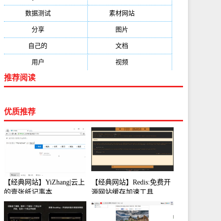
数据测试
(788)
素材网站
(734)
分享
(676)
图片
(584)
自己的
(550)
文档
(503)
用户
(494)
视频
(474)
推荐阅读
优质推荐
【经典网站】YiZhang|云上
【经典网站】Redis:免费开
的壹张纸记事本
源网站缓存加速工具