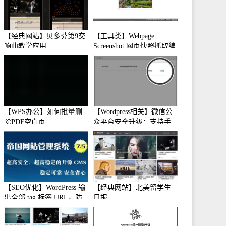
【经典网站】贝多芬第9交
【工具类】Webpage
响曲教学应用
Screenshot:网页快照抓取编
辑工具
【WPS办公】如何批量删
【Wordpress相关】微信公
除PDF空白页
众平台安全升级：支持手
机保护
【SEO优化】WordPress 输
【经典网站】北美留学生
出全部 tag 标签 URL，防
日报
止中文转码