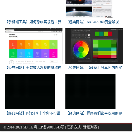
【手机端工具】如何身临其境看世界
【经典网站】AirPano:360度全景视
【经典网站】十款被人忽视的堪称神
【经典网站】【转载】分享国内外实
【经典网站】[转]分享十个你不可错
【经典网站】程序员们都喜欢用到哪
© 2014-2021 5D.ink
粤ICP备20010543号
|
联系方式
|
话题列表
|