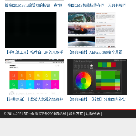
给帝国CMS7.5编辑器的按钮一点“颜
帝国CMS智能标签在同一天具有相同
【手机端工具】推荐自己用的几款手
【经典网站】AirPano:360度全景视
【经典网站】十款被人忽视的堪称神
【经典网站】【转载】分享国内外实
© 2014-2021 5D.ink
粤ICP备20010543号
|
联系方式
|
话题列表
|