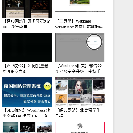
【经典网站】贝多芬第9交
【工具类】Webpage
响曲教学应用
Screenshot:网页快照抓取编
辑工具
【WPS办公】如何批量删
【Wordpress相关】微信公
除PDF空白页
众平台安全升级：支持手
机保护
【SEO优化】WordPress 输
【经典网站】北美留学生
出全部 tag 标签 URL，防
日报
止中文转码