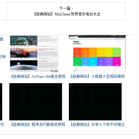
下一篇 >
【经典网站】MixCloud:世界音乐电台大全
时自
【经典网站】AirPano:360度全景视
【经典网站】十款被人忽视的堪称
神
不可
【经典网站】程序员们都喜欢用到
【经典网站】分享十个你不可错过
哪
的