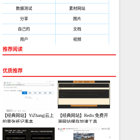
数据测试
(788)
素材网站
(734)
分享
(676)
图片
(584)
自己的
(550)
文档
(503)
用户
(494)
视频
(474)
推荐阅读
优质推荐
【经典网站】YiZhang|云上
【经典网站】Redis:免费开
的壹张纸记事本
源网站缓存加速工具