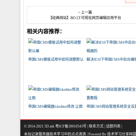
< 上一篇
【经典网站】BO.LT:可视化网页编辑应用平台
相关内容推荐：
帝国CMS模板试用中如何调整默认
解决IE10下帝国CMS中后台编
编
的
帝国CMS编辑器fckeditor修改:让图
帝国CMS网站管理系统安全设
程
© 2014-2021 5D.ink
粤ICP备20010543号
|
联系方式
|
话题列表
|
本站记录服务器技术学习中的点点滴滴 | Powered By
技术学习分享网