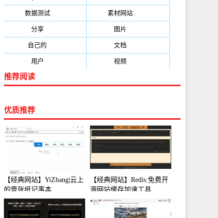
数据测试
(788)
素材网站
(734)
分享
(676)
图片
(584)
自己的
(550)
文档
(503)
用户
(494)
视频
(474)
推荐阅读
优质推荐
【经典网站】YiZhang|云上
【经典网站】Redis:免费开
的壹张纸记事本
源网站缓存加速工具