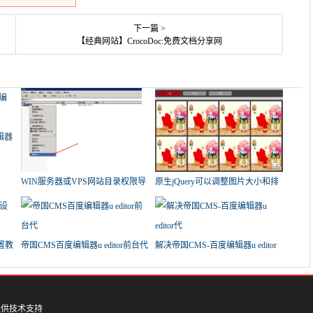
下一篇 >
【经典网站】CrocoDoc:免费文档分享网
辑器
WIN服务器或VPS网站目录权限导
原生jQuery可以调整图片大小和排
致帝
列
置教
帝国CMS百度编辑器u editor前台代
解决帝国CMS-百度编辑器u editor
代
提供技术支持