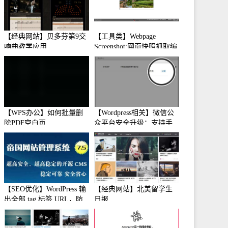
【经典网站】贝多芬第9交
【工具类】Webpage
响曲教学应用
Screenshot:网页快照抓取编
辑工具
【WPS办公】如何批量删
【Wordpress相关】微信公
除PDF空白页
众平台安全升级：支持手
机保护
【SEO优化】WordPress 输
【经典网站】北美留学生
出全部 tag 标签 URL，防
日报
止中文转码