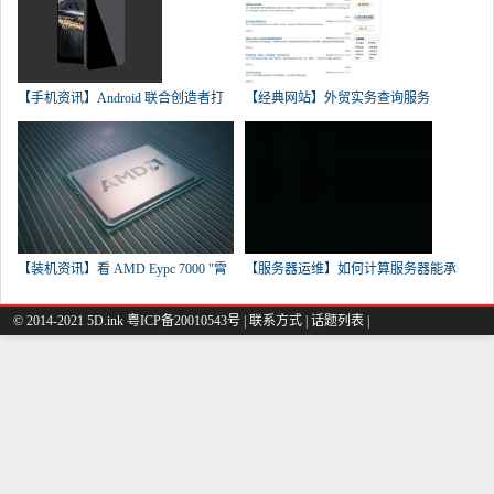
【手机资讯】Android 联合创造者打
【经典网站】外贸实务查询服务
【装机资讯】看 AMD Eypc 7000 "霄
【服务器运维】如何计算服务器能承
© 2014-2021 5D.ink
粤ICP备20010543号
|
联系方式
|
话题列表
|