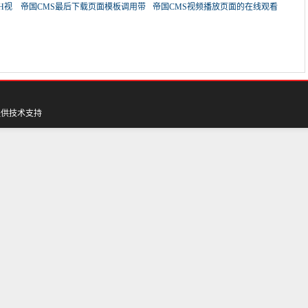
H视
帝国CMS最后下载页面模板调用带
帝国CMS视频播放页面的在线观看
图
地
提供技术支持