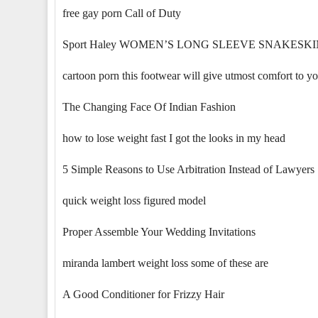
free gay porn Call of Duty
Sport Haley WOMEN’S LONG SLEEVE SNAKESKI
cartoon porn this footwear will give utmost comfort to you
The Changing Face Of Indian Fashion
how to lose weight fast I got the looks in my head
5 Simple Reasons to Use Arbitration Instead of Lawyers
quick weight loss figured model
Proper Assemble Your Wedding Invitations
miranda lambert weight loss some of these are
A Good Conditioner for Frizzy Hair