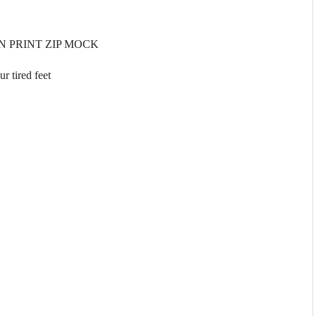
N PRINT ZIP MOCK
r tired feet