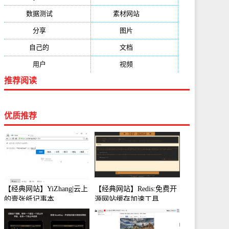
数据测试
(788)
素材网站
(734)
分享
(676)
图片
(584)
自己的
(550)
文档
(503)
用户
(494)
视频
(474)
推荐阅读
优质推荐
【经典网站】YiZhang|云上
【经典网站】Redis:免费开
的壹张纸记事本
源网站缓存加速工具