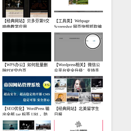
【经典网站】贝多芬第9交
【工具类】Webpage
响曲教学应用
Screenshot:网页快照抓取编
辑工具
【WPS办公】如何批量删
【Wordpress相关】微信公
除PDF空白页
众平台安全升级：支持手
机保护
【SEO优化】WordPress 输
【经典网站】北美留学生
出全部 tag 标签 URL，防
日报
止中文转码