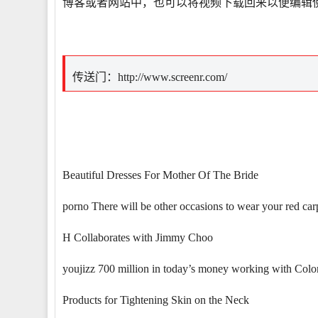
博客或者网站中，也可以将视频下载回来以便编辑使
传送门：http://www.screenr.com/
Beautiful Dresses For Mother Of The Bride
porno There will be other occasions to wear your red car
H Collaborates with Jimmy Choo
youjizz 700 million in today’s money working with Colo
Products for Tightening Skin on the Neck