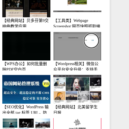
【经典网站】贝多芬第9交
【工具类】Webpage
响曲教学应用
Screenshot:网页快照抓取编
辑工具
【WPS办公】如何批量删
【Wordpress相关】微信公
除PDF空白页
众平台安全升级：支持手
机保护
【SEO优化】WordPress 输
【经典网站】北美留学生
出全部 tag 标签 URL，防
日报
止中文转码