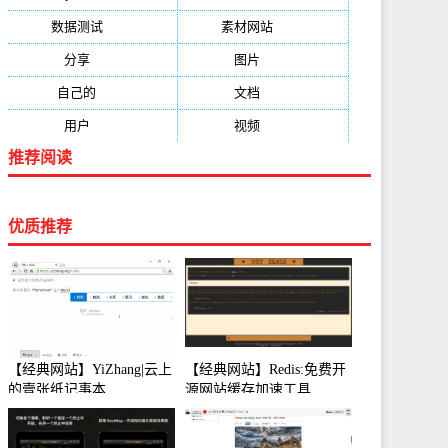
数据测试
(788)
素材网站
(734)
分享
(676)
图片
(584)
自己的
(550)
文档
(503)
用户
(494)
视频
(474)
推荐阅读
优质推荐
【经典网站】YiZhang|云上
【经典网站】Redis:免费开
的壹张纸记事本
源网站缓存加速工具