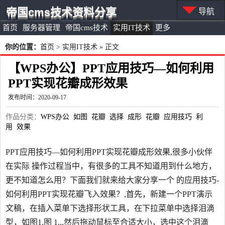
帝国cms技术资料分享
导航
首页
服务器管理
帝国cms技术
实用IT技术
更多
你的位置：
首页
>
实用IT技术
» 正文
【WPS办公】PPT应用技巧—如何利用
PPT实现花瓣成形效果
发布时间：2020-09-17
作品分类：
WPS办公
如图
花瓣
选择
成形
花瓣
应用技巧
利
用
效果
PPT应用技巧—如何利用PPT实现花瓣成形效果,很多小伙伴
在实际 操作过程当中，有很多的工具不知道用到什么地方，
更不知道怎么用？下面我们就来给大家分享一个 的应用技巧-
如何利用PPT实现花瓣飞入效果？,首先，新建一个PPT演示
文稿，在插入菜单下选择形状工具，在下拉菜单中选择泪滴
型，如图1,图 1,,,然后拖动鼠标至合适大小，选中这个泪滴