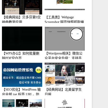
【经典网站】贝多芬第9交
【工具类】Webpage
响曲教学应用
Screenshot:网页快照抓取编
辑工具
【WPS办公】如何批量删
【Wordpress相关】微信公
除PDF空白页
众平台安全升级：支持手
机保护
【SEO优化】WordPress 输
【经典网站】北美留学生
出全部 tag 标签 URL，防
日报
止中文转码