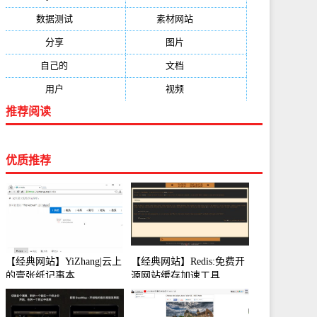
数据测试
(788)
素材网站
(734)
分享
(676)
图片
(584)
自己的
(550)
文档
(503)
用户
(494)
视频
(474)
推荐阅读
优质推荐
【经典网站】YiZhang|云上
【经典网站】Redis:免费开
的壹张纸记事本
源网站缓存加速工具