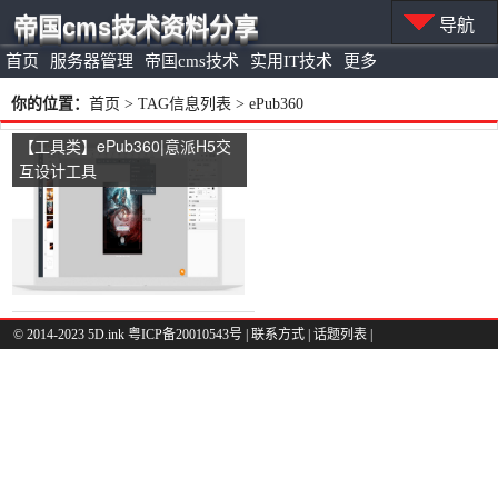
帝国cms技术资料分享
导航
首页
服务器管理
帝国cms技术
实用IT技术
更多
你的位置：
首页
> TAG信息列表 > ePub360
【工具类】ePub360|意派H5交
互设计工具
© 2014-2023 5D.ink
粤ICP备20010543号
|
联系方式
|
话题列表
|