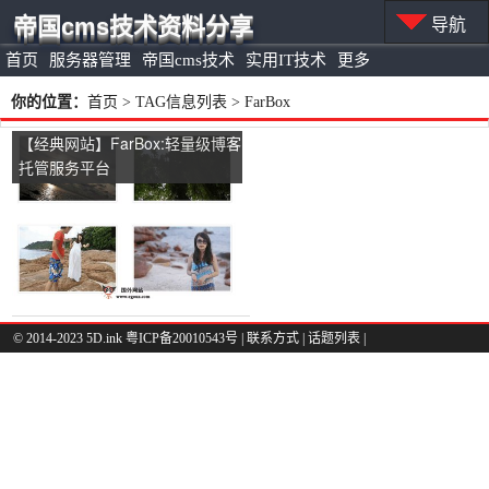
帝国cms技术资料分享
导航
首页
服务器管理
帝国cms技术
实用IT技术
更多
你的位置：
首页
> TAG信息列表 > FarBox
【经典网站】FarBox:轻量级博客
托管服务平台
© 2014-2023 5D.ink
粤ICP备20010543号
|
联系方式
|
话题列表
|