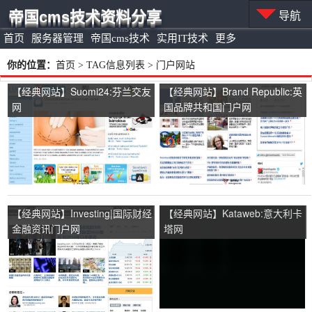
帝国cms技术资料分享
导航
首页
服务器管理
帝国cms技术
实用IT技术
更多
你的位置：
首页
> TAG信息列表 > 门户网站
【经典网站】Suomi24:芬兰交友
【经典网站】Brand Republic:英
网
国品牌共和国门户网
【经典网站】Investing|国际财经
【经典网站】Kataweb:意大利卡
金融资讯门户网
塔网