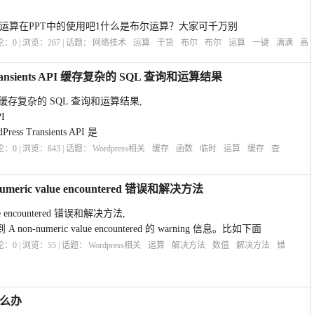
运算在PPT中的使用吧1什么是布尔运算？大家可千万别
评论：
0
| 浏览：
267
| 话题：
网络技术
运算
干货
布尔
布尔
运算
一键
满满
高
Transients API 缓存复杂的 SQL 查询和运算结果
s API 缓存复杂的 SQL 查询和运算结果,
PI
ss Transients API 是
评论：
0
| 浏览：
843
| 话题：
Wordpress相关
缓存
函数
临时
运算
缓存
查
umeric value encountered 错误和解决方法
alue encountered 错误和解决方法,
on-numeric value encountered 的 warning 信息。比如下面
评论：
0
| 浏览：
55
| 话题：
Wordpress相关
运算
解决方法
数值
解决方法
错
怎么办