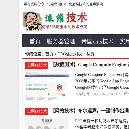
学习资料分享
- 记录帝国CMS及运维技术的点点滴滴
首页
服务器管理
帝国cms技术
实用
你的位置：
首页
> TAG信息列表 > 运算
【数据测试】Google Compute Engi
实用IT技术
Google Compute Engine 
2008年发布的Google Ap
Google继续推出了Google Cloud 
发布时间：2020-09-17 04:01:25 | 
台
Google
Compute
【网络技术】布尔运算，一键制作出满
实用IT技术
PPT里有一种功能叫布尔运算
他名字听起来好像很深奥，但其