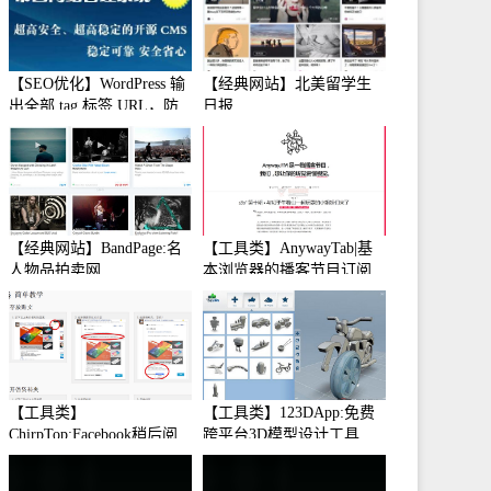
【SEO优化】WordPress 输
【经典网站】北美留学生
出全部 tag 标签 URL，防
日报
止中文转码
【经典网站】BandPage:名
【工具类】AnywayTab|基
人物品拍卖网
本浏览器的播客节目订阅
【工具类】
【工具类】123DApp:免费
ChirpTop:Facebook稍后阅
跨平台3D模型设计工具
读工具