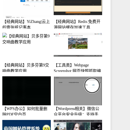
【经典网站】YiZhang|云上
【经典网站】Redis:免费开
的壹张纸记事本
源网站缓存加速工具
【经典网站】贝多芬第9交
【工具类】Webpage
响曲教学应用
Screenshot:网页快照抓取编
辑工具
【WPS办公】如何批量删
【Wordpress相关】微信公
除PDF空白页
众平台安全升级：支持手
机保护