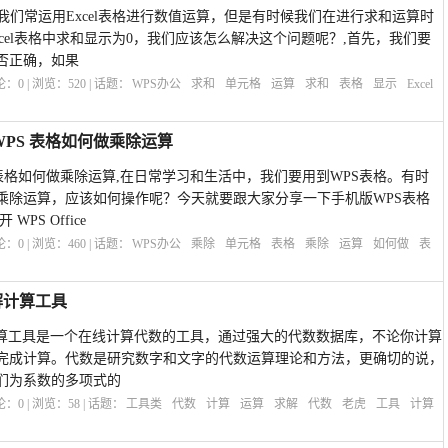
办,我们常运用Excel表格进行数值运算，但是有时候我们在进行求和运算时
xcel表格中求和显示为0，我们应该怎么解决这个问题呢？,首先，我们要
否正确，如果
评论：
0
| 浏览：
520
| 话题：
WPS办公
求和
单元格
运算
求和
表格
显示
Excel
WPS 表格如何做乘除运算
 表格如何做乘除运算,在日常学习和生活中，我们要用到WPS表格。有时
乘除运算，应该如何操作呢？今天就要跟大家分享一下手机版WPS表格
PS Office
评论：
0
| 浏览：
460
| 话题：
WPS办公
乘除
单元格
表格
乘除
运算
如何做
表
求解计算工具
虎代数求解计算工具是一个在线计算代数的工具，通过强大的代数数据库，不论你计算
完成计算。代数是研究数字和文字的代数运算理论和方法，更确切的说，
们为系数的多项式的
评论：
0
| 浏览：
58
| 话题：
工具类
代数
计算
运算
求解
代数
老虎
工具
计算