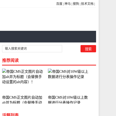
百度
|
神马
|
搜狗
|
技术文档
|
推荐阅读
帝国CMS正文图片自动加
帝国CMS对10W级以上数
alt并为标题（会替换手动
据进行分表操作记录
设置的alt内容）！
话题列表