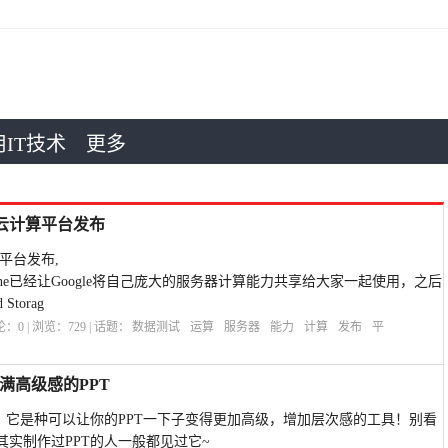
IT技术
更多
ne 云计算平台发布
云计算平台发布,
p Engine已经让Google将自己庞大的服务器计算能力共享给大家一起使用，之后
Storag
评论：
0
| 浏览：
729
| 话题：
数据测试
运算
服务器
能力
计算
发布
平
满高级感的PPT
，它是种可以让你的PPT一下子变得更加高级，增加层次感的工具！别看
实制作过PPT的人一般都见过它~