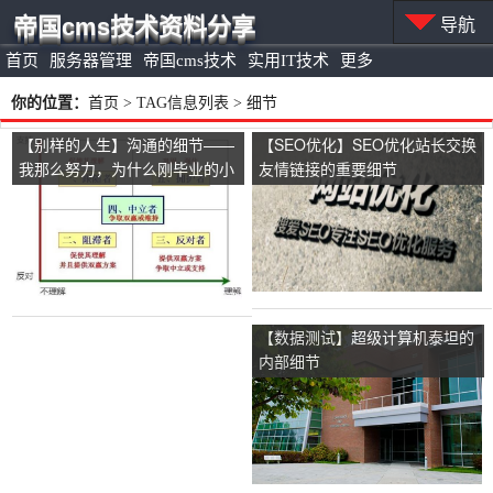
帝国cms技术资料分享
导航
首页
服务器管理
帝国cms技术
实用IT技术
更多
你的位置：
首页
> TAG信息列表 > 细节
【别样的人生】沟通的细节——
【SEO优化】SEO优化站长交换
我那么努力，为什么刚毕业的小
友情链接的重要细节
丫头都比我发展好？
【数据测试】超级计算机泰坦的
内部细节