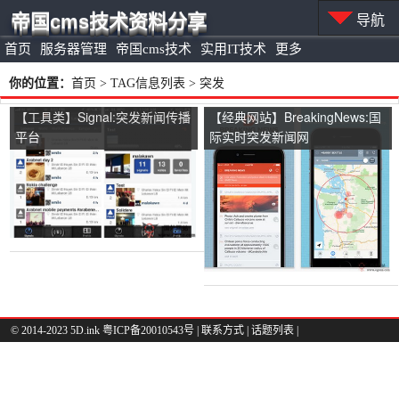
帝国cms技术资料分享
导航
首页
服务器管理
帝国cms技术
实用IT技术
更多
你的位置：
首页
> TAG信息列表 > 突发
【工具类】Signal:突发新闻传播
【经典网站】BreakingNews:国
平台
际实时突发新闻网
© 2014-2023 5D.ink
粤ICP备20010543号
|
联系方式
|
话题列表
|