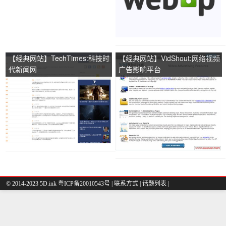
【经典网站】TechTimes:科技时
【经典网站】VidShout:网络视频
代新闻网
广告影响平台
© 2014-2023 5D.ink
粤ICP备20010543号
|
联系方式
|
话题列表
|