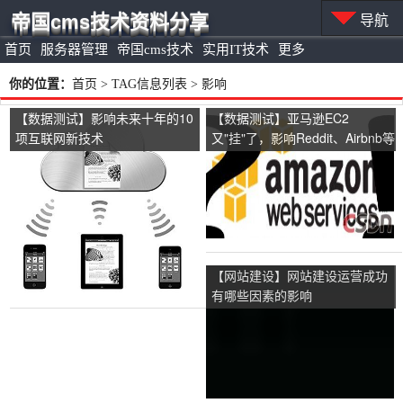
帝国cms技术资料分享
导航
首页
服务器管理
帝国cms技术
实用IT技术
更多
你的位置：
首页
> TAG信息列表 > 影响
【数据测试】影响未来十年的10
【数据测试】亚马逊EC2
项互联网新技术
又"挂"了，影响Reddit、Airbnb等
多家网站
【网站建设】网站建设运营成功
有哪些因素的影响