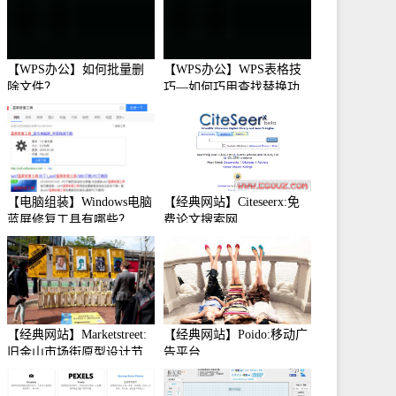
【WPS办公】如何批量删
【WPS办公】WPS表格技
除文件？
巧—如何巧用查找替换功
能
【电脑组装】Windows电脑
【经典网站】Citeseerx:免
蓝屏修复工具有哪些？
费论文搜索网
【经典网站】Marketstreet:
【经典网站】Poido:移动广
旧金山市场街原型设计节
告平台