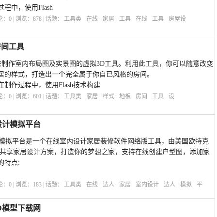
中，使用Flash
评论：
0
| 浏览：
878
| 话题：
工具类
在线
家居
工具
在线
工具
房屋设
的房间工具
专门用来制作室内布局图及实景图的虚拟3D工具。利用此工具，你可以随意改变
居的样式，打造出一个完全属于你自已风格的房间。
制作过程中，使用Flash技术构建
评论：
0
| 浏览：
601
| 话题：
工具类
家居
样式
地板
房间
工具
设
内设计模拟平台
室内设计模拟平台是一个在线室内设计家居装修软件网络版工具，由美国欧特克
和共享家居设计方案，打造你的梦想之家，支持在线创建户型图，添加家
的特点:
评论：
0
| 浏览：
183
| 话题：
工具类
在线
达人
家居
室内设计
达人
模拟
平
3D模型下载网