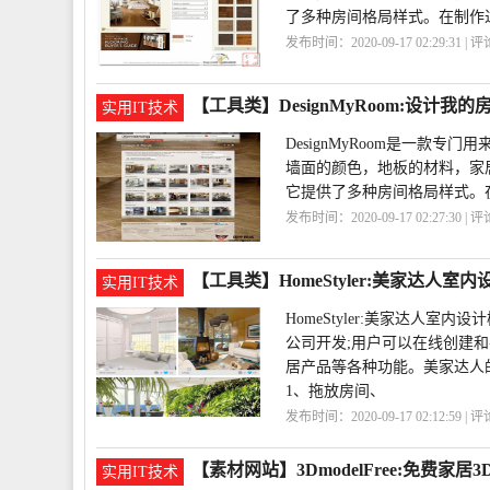
了多种房间格局样式。在制作过程
发布时间：2020-09-17 02:29:31 | 
计
Armstrong
【工具类】DesignMyRoom:设计我
实用IT技术
DesignMyRoom是一款
墙面的颜色，地板的材料，家
它提供了多种房间格局样式。在
发布时间：2020-09-17 02:27:30 | 
计
DesignMyRoom
【工具类】HomeStyler:美家达人室
实用IT技术
HomeStyler:美家达人
公司开发;用户可以在线创建
居产品等各种功能。美家达人
1、拖放房间、
发布时间：2020-09-17 02:12:59 | 
台
HomeStyler
【素材网站】3DmodelFree:免费家居
实用IT技术