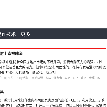
IT技术
更多
附上幸福味道
幸福味道,随着全国房地产市场的不断升温，消费者购买力的增强，对生
可谓蕴涵着巨大的潜力。但事物总是有两面性的，在拥有发展潜力同时也
不断扩张引发的商场，商家和厂商互相
评论：
0
| 浏览：
730
| 话题：
网站建设
家居
消费者
卖场
附上
味道
幸福
品
工具
计工具是一款专门用来制作室内布局图及实景图的虚拟3D工具。利用此工具，你
板的材料，家居的样式，打造出一个完全属于你自已风格的房间。它提供