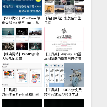
【SEO优化】WordPress 输
【经典网站】北美留学生
出全部 tag 标签 URL，防
日报
止中文转码
【经典网站】BandPage:名
【工具类】AnywayTab|基
人物品拍卖网
本浏览器的播客节目订阅
【工具类】
【工具类】123DApp:免费
ChirpTop:Facebook稍后阅
跨平台3D模型设计工具
读工具