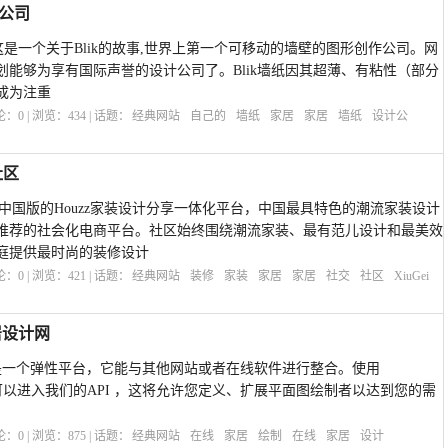
计公司
计公司这是一个关于Blik的故事,世界上第一个可移动的墙壁的图形创作公司。网
策划能够为享有国际声誉的设计公司了。Blik墙纸因其超薄、有粘性（部分
成为注重
评论：
0
| 浏览：
434
| 话题：
经典网站
自己的
墙纸
家居
家居
墙纸
设计公
社区
区是中国版的Houzz家装设计分享一体化平台，中国最具特色的潮流家装设计
推荐的社会化电商平台。社区始终围绕潮流家装、最有范儿设计和最美效
庭提供最时尚的装修设计
评论：
0
| 浏览：
421
| 话题：
经典网站
装修
家装
家居
家居
社交
社区
XiuGei
家居设计网
家居设计网是一个弹性平台，它能与其他网站或者在线软件进行整合。使用
RPRISE您可以进入我们的API ，这将允许您定义、扩展平面图绘制者以达到您的需
评论：
0
| 浏览：
875
| 话题：
经典网站
在线
家居
绘制
在线
家居
设计