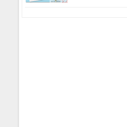
网
Floorplanner