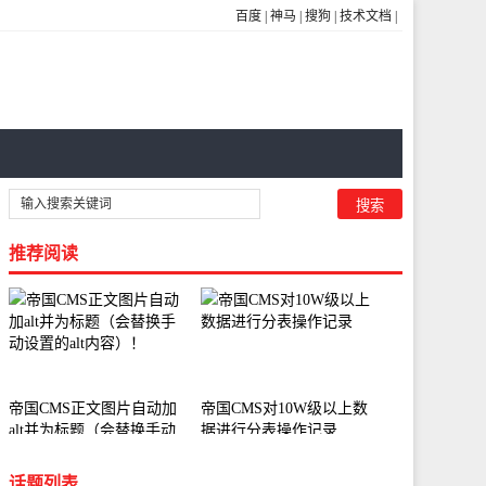
百度
|
神马
|
搜狗
|
技术文档
|
推荐阅读
帝国CMS正文图片自动加
帝国CMS对10W级以上数
alt并为标题（会替换手动
据进行分表操作记录
设置的alt内容）！
话题列表