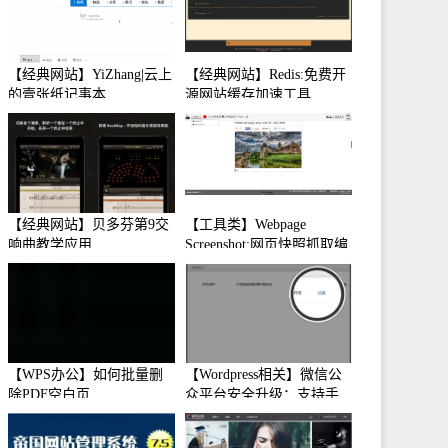
【经典网站】YiZhang|云上
【经典网站】Redis:免费开
的壹张纸记事本
源网站缓存加速工具
【经典网站】贝多芬第9交
【工具类】Webpage
响曲教学应用
Screenshot:网页快照抓取编
辑工具
【WPS办公】如何批量删
【Wordpress相关】微信公
除PDF空白页
众平台安全升级：支持手
机保护