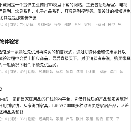
居3D模型下载网是一个提供工业商用3D模型下载的网站，主要包括起居室、电视
居系列、炊具系列、电子产品系列、灯具系列模型等。做设计的都知道免
，尤其是是那些装饰装
评论：
0
| 浏览：
70
| 话题：
素材网站
模型
都是
系列
家居
下载网
模型
免
购物体验馆
物体验馆是一家通过先试用再购买的销售模式，通过切身体会和使用家具以
体验过程中会爱上相应商品，最后直接买下。对于消费者来说，购买家具
为一般情况下我们不能先试后买，
评论：
0
| 浏览：
493
| 话题：
经典网站
体验
家具
试用
比利时
家居
试用
体
台
台是国内的一家销售家居用品的在线购物平台，凭借其优质的产品和服务赢得
用到家纺，从家饰到家具，LifeVC10000多种欧洲灵感家居产品，涵盖
终坚持品质和舒
评论：
0
| 浏览：
336
| 话题：
经典网站
家居
产品
欧洲
家居
购物
丽芙
平