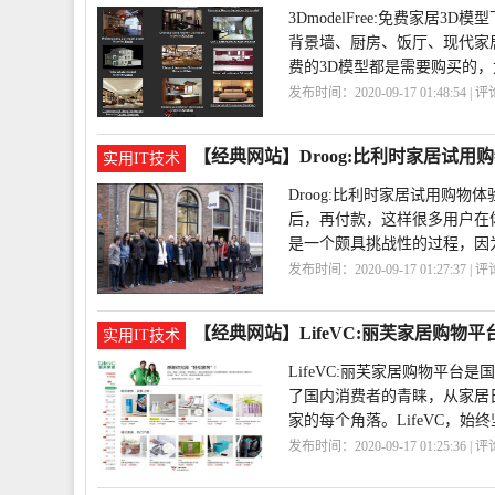
3DmodelFree:免费家
背景墙、厨房、饭厅、现代家
费的3D模型都是需要购买的
发布时间：2020-09-17 01:48:54 | 
费
DmodelFree
【经典网站】Droog:比利时家居试用
实用IT技术
Droog:比利时家居试用购
后，再付款，这样很多用户在
是一个颇具挑战性的过程，因
发布时间：2020-09-17 01:27:37 | 
验
购物
【经典网站】LifeVC:丽芙家居购物平
实用IT技术
LifeVC:丽芙家居购物平
了国内消费者的青睐，从家居日
家的每个角落。LifeVC，始
发布时间：2020-09-17 01:25:36 | 
台
LifeVC