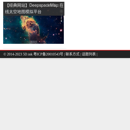
【经典网站】DeepspaceMap:在
线太空地图模拟平台
© 2014-2023 5D.ink
粤ICP备20010543号
|
联系方式
|
话题列表
|