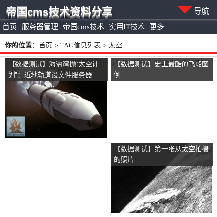
帝国cms技术资料分享
导航
首页
服务器管理
帝国cms技术
实用IT技术
更多
你的位置：
首页
> TAG信息列表 > 太空
【数据测试】海盗湾抛"太空计
【数据测试】史上最酷的飞船图
划"：近地轨道设文件服务器
例
【数据测试】第一张从太空拍摄
的照片