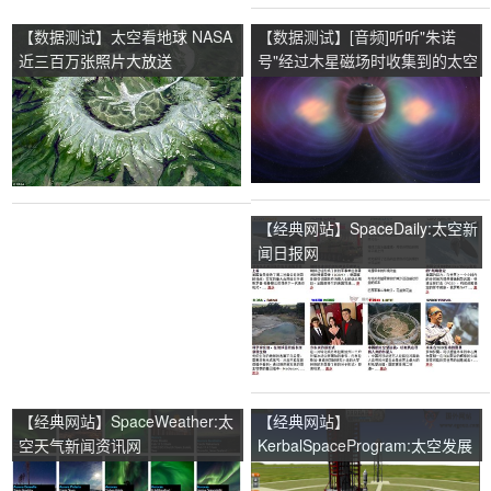
【数据测试】太空看地球 NASA
【数据测试】[音频]听听"朱诺
近三百万张照片大放送
号"经过木星磁场时收集到的太空
之声
【经典网站】SpaceDaily:太空新
闻日报网
【经典网站】SpaceWeather:太
【经典网站】
空天气新闻资讯网
KerbalSpaceProgram:太空发展
史模拟游戏