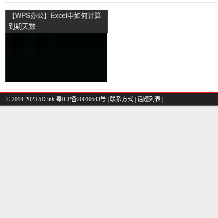
【WPS办公】Excel中如何计算
到期天数
© 2014-2023 5D.ink
粤ICP备20010543号
|
联系方式
|
话题列表
|