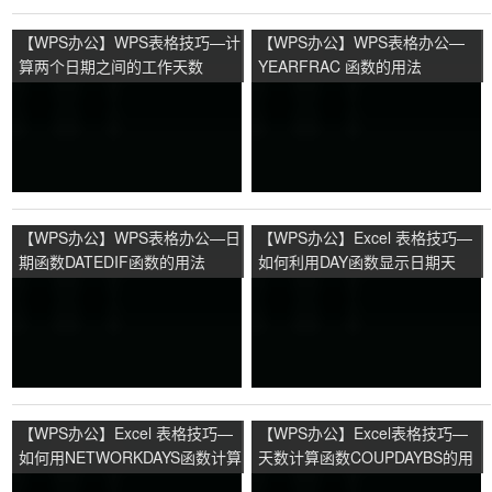
【WPS办公】WPS表格技巧—计
【WPS办公】WPS表格办公—
算两个日期之间的工作天数
YEARFRAC 函数的用法
【WPS办公】WPS表格办公—日
【WPS办公】Excel 表格技巧—
期函数DATEDIF函数的用法
如何利用DAY函数显示日期天
数？
【WPS办公】Excel 表格技巧—
【WPS办公】Excel表格技巧—
如何用NETWORKDAYS函数计算
天数计算函数COUPDAYBS的用
员工在岗天数
法