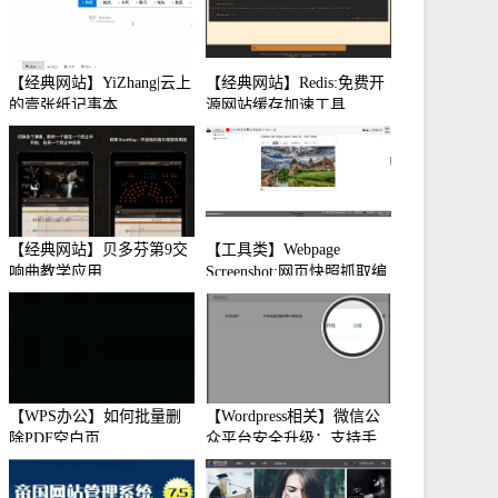
【经典网站】YiZhang|云上
【经典网站】Redis:免费开
的壹张纸记事本
源网站缓存加速工具
【经典网站】贝多芬第9交
【工具类】Webpage
响曲教学应用
Screenshot:网页快照抓取编
辑工具
【WPS办公】如何批量删
【Wordpress相关】微信公
除PDF空白页
众平台安全升级：支持手
机保护