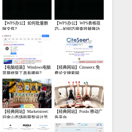
【WPS办公】如何批量删
【WPS办公】WPS表格技
除文件？
巧—如何巧用查找替换功
能
【电脑组装】Windows电脑
【经典网站】Citeseerx:免
蓝屏修复工具有哪些？
费论文搜索网
【经典网站】Marketstreet:
【经典网站】Poido:移动广
旧金山市场街原型设计节
告平台