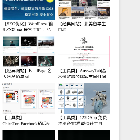
【SEO优化】WordPress 输
【经典网站】北美留学生
出全部 tag 标签 URL，防
日报
止中文转码
【经典网站】BandPage:名
【工具类】AnywayTab|基
人物品拍卖网
本浏览器的播客节目订阅
【工具类】
【工具类】123DApp:免费
ChirpTop:Facebook稍后阅
跨平台3D模型设计工具
读工具