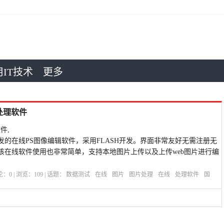
IT技术
更多
处理软件
件,
的在线PS图像编辑软件，采用FLASH开发。界面非常友好无需注册无
该在线软件使用也非常简单，支持本地图片上传以及上传web图片进行编
评论：
0
| 浏览：
109
| 话题：
数据测试
在线
图片
图片处理
在线
处理软件
国