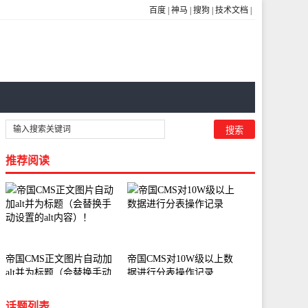
百度
|
神马
|
搜狗
|
技术文档
|
推荐阅读
帝国CMS正文图片自动加
帝国CMS对10W级以上数
alt并为标题（会替换手动
据进行分表操作记录
设置的alt内容）！
话题列表