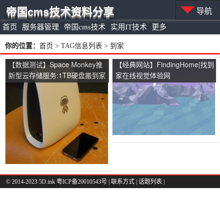
帝国cms技术资料分享
导航
首页
服务器管理
帝国cms技术
实用IT技术
更多
你的位置：
首页
> TAG信息列表 > 到家
【数据测试】Space Monkey推
【经典网站】FindingHome|找到
新型云存储服务:1TB硬盘搬到家
家在线视觉体验网
© 2014-2023 5D.ink
粤ICP备20010543号
|
联系方式
|
话题列表
|