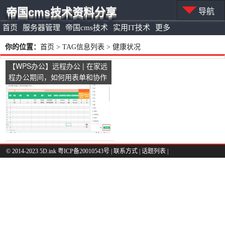
帝国cms技术资料分享
导航
首页
服务器管理
帝国cms技术
实用IT技术
更多
你的位置：
首页
> TAG信息列表 > 健康状况
【WPS办公】远程办公 | 在家远
程办公期间，如何用表单和协作
表格收集员工身体健康状况信
息？
© 2014-2023 5D.ink
粤ICP备20010543号
|
联系方式
|
话题列表
|