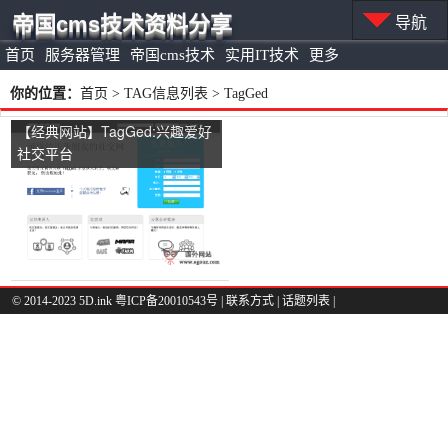
帝国cms技术资料分享
导航
首页
服务器管理
帝国cms技术
实用IT技术
更多
你的位置：
首页
> TAG信息列表 > TagGed
【经典网站】TagGed:兴趣爱好
社交平台
© 2014-2023 5D.ink
粤ICP备20010543号
|
联系方式
|
话题列表
|