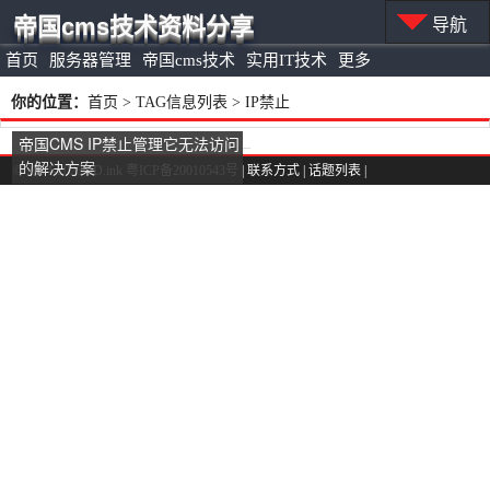
帝国cms技术资料分享
导航
首页
服务器管理
帝国cms技术
实用IT技术
更多
你的位置：
首页
> TAG信息列表 > IP禁止
帝国CMS IP禁止管理它无法访问
的解决方案
© 2014-2023 5D.ink
粤ICP备20010543号
|
联系方式
|
话题列表
|