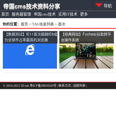
帝国cms技术资料分享
导航
首页
服务器管理
帝国cms技术
实用IT技术
更多
你的位置：
首页
> TAG信息列表 > 首次
【数据测试】IE11首次超越IE8成
【经典网站】Fuchsia|谷歌跨平
为全球市占率最高的浏览器
台操作系统
© 2014-2023 5D.ink
粤ICP备20010543号
|
联系方式
|
话题列表
|