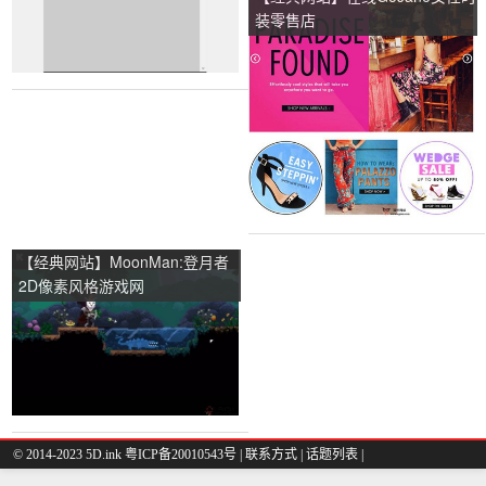
装零售店
【经典网站】MoonMan:登月者
2D像素风格游戏网
© 2014-2023 5D.ink
粤ICP备20010543号
|
联系方式
|
话题列表
|