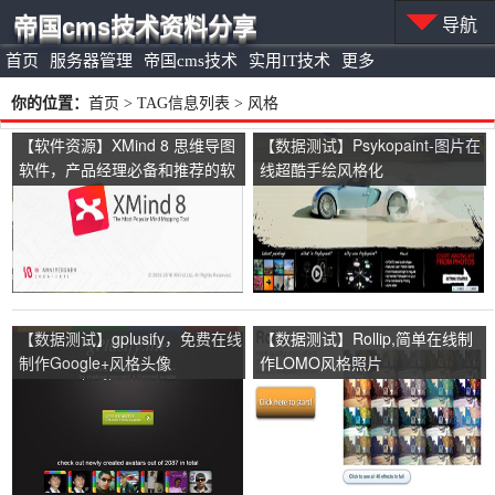
帝国cms技术资料分享
导航
首页
服务器管理
帝国cms技术
实用IT技术
更多
你的位置：
首页
> TAG信息列表 > 风格
【软件资源】XMind 8 思维导图
【数据测试】Psykopaint-图片在
软件，产品经理必备和推荐的软
线超酷手绘风格化
件
【数据测试】gplusify，免费在线
【数据测试】Rollip,简单在线制
制作Google+风格头像
作LOMO风格照片