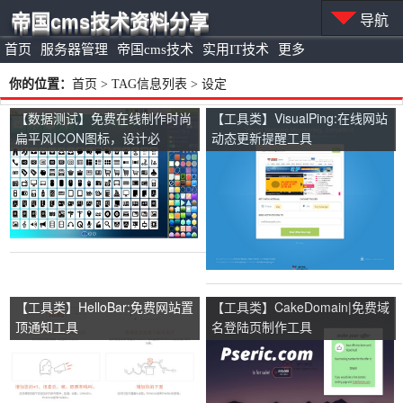
帝国cms技术资料分享
导航
首页
服务器管理
帝国cms技术
实用IT技术
更多
你的位置：
首页
> TAG信息列表 > 设定
【数据测试】免费在线制作时尚
【工具类】VisualPing:在线网站
扁平风ICON图标，设计必
动态更新提醒工具
备:FreeIconMaker
【工具类】HelloBar:免费网站置
【工具类】CakeDomain|免费域
顶通知工具
名登陆页制作工具