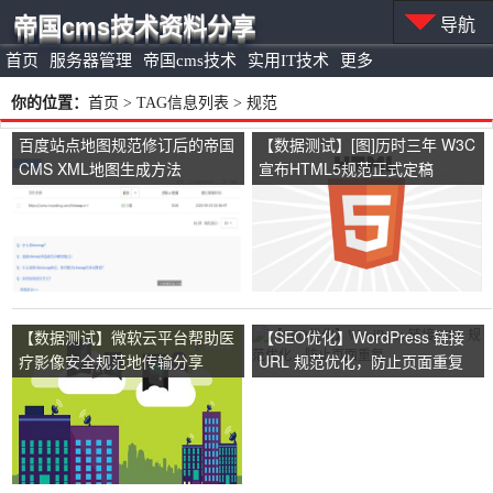
帝国cms技术资料分享
导航
首页
服务器管理
帝国cms技术
实用IT技术
更多
你的位置：
首页
> TAG信息列表 > 规范
百度站点地图规范修订后的帝国
【数据测试】[图]历时三年 W3C
CMS XML地图生成方法
宣布HTML5规范正式定稿
【数据测试】微软云平台帮助医
【SEO优化】WordPress 链接
疗影像安全规范地传输分享
URL 规范优化，防止页面重复