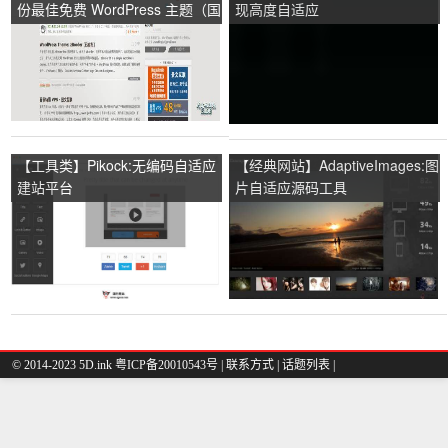
份最佳免费 WordPress 主题（国
现高度自适应
内精选）
【工具类】Pikock:无编码自适应
【经典网站】AdaptiveImages:图
建站平台
片自适应源码工具
© 2014-2023 5D.ink
粤ICP备20010543号
|
联系方式
|
话题列表
|