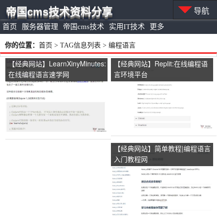
帝国cms技术资料分享
导航
首页
服务器管理
帝国cms技术
实用IT技术
更多
你的位置：
首页
> TAG信息列表 > 编程语言
【经典网站】LearnXinyMinutes:
【经典网站】Replit:在线编程语
在线编程语言速学网
言环境平台
【经典网站】简单教程|编程语言
入门教程网