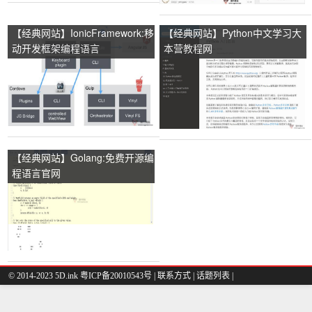
【经典网站】IonicFramework:移
【经典网站】Python中文学习大
动开发框架编程语言
本营教程网
【经典网站】Golang:免费开源编
程语言官网
© 2014-2023 5D.ink
粤ICP备20010543号
|
联系方式
|
话题列表
|