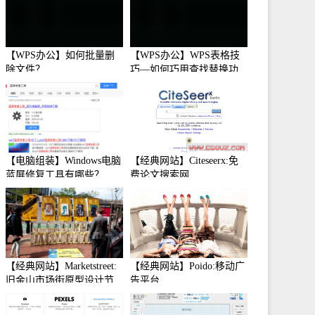
【WPS办公】如何批量删
【WPS办公】WPS表格技
除文件？
巧—如何巧用查找替换功
能
【电脑组装】Windows电脑
【经典网站】Citeseerx:免
蓝屏修复工具有哪些？
费论文搜索网
【经典网站】Marketstreet:
【经典网站】Poido:移动广
旧金山市场街原型设计节
告平台