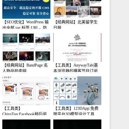
【SEO优化】WordPress 输
【经典网站】北美留学生
出全部 tag 标签 URL，防
日报
止中文转码
【经典网站】BandPage:名
【工具类】AnywayTab|基
人物品拍卖网
本浏览器的播客节目订阅
【工具类】
【工具类】123DApp:免费
ChirpTop:Facebook稍后阅
跨平台3D模型设计工具
读工具