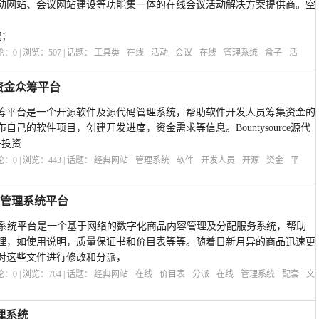
动网站、会议网站建设等功能集一体的在线会议活动解决方案提供商。空
速；
评论：
0
| 浏览：
507
| 话题：
工具类
在线
活动
会议
在线
管理系统
盒子
活
件资金众筹平台
软件资金众筹平台是一个开源软件及源代码管理系统，帮助软件开发人员筹集资金的
己的软件项目，创建开发进度，资金需求等信息。Bountysource源代
子投资
评论：
0
| 浏览：
443
| 话题：
经典网站
管理系统
软件
开发人员
开源
资金
平
文件管理系统平台
文件管理系统平台是一个基于网络的数字化商品内容管理及分配服务系统，帮助
理，如使用说明，质量保证书和价目表等等。随着日新月异的商品迅速更
对这些文件进行修改和分派，
评论：
0
| 浏览：
764
| 话题：
经典网站
在线
价目表
分派
在线
管理系统
配套
文
理系统