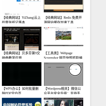
【经典网站】YiZhang|云上
【经典网站】Redis:免费开
的壹张纸记事本
源网站缓存加速工具
【经典网站】贝多芬第9交
【工具类】Webpage
响曲教学应用
Screenshot:网页快照抓取编
辑工具
【WPS办公】如何批量删
【Wordpress相关】微信公
除PDF空白页
众平台安全升级：支持手
机保护