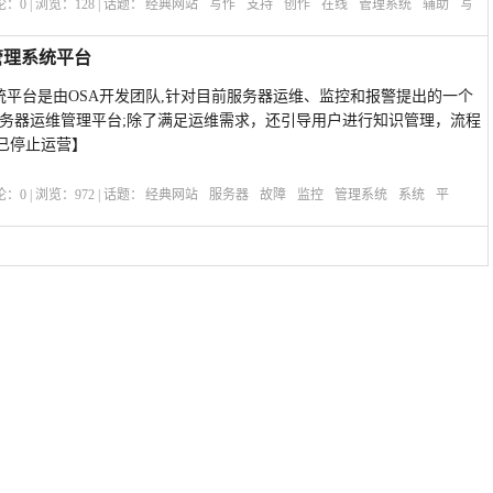
评论：
0
| 浏览：
128
| 话题：
经典网站
写作
支持
创作
在线
管理系统
辅助
写
维管理系统平台
维管理系统平台是由OSA开发团队,针对目前服务器运维、监控和报警提出的一个
服务器运维管理平台;除了满足运维需求，还引导用户进行知识管理，流程
已停止运营】
评论：
0
| 浏览：
972
| 话题：
经典网站
服务器
故障
监控
管理系统
系统
平