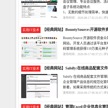
会议管理、专业会议服务、活
盒子系统功能特点:
1、无数的细节处理简单，快
发布时间：2020-09-17 02:22:05 | 
动
平台
【经典网站】BountySource:开源软
实用IT技术
BountySource:开源
网站，开发人员通过该平台发布自
码管理系统获得110万美元种
发布时间：2020-09-17 00:37:25 | 
台
软件
BountySource
【经典网站】Salsify:在线商品配套
实用IT技术
Salsify:在线商品配套
企业管理产品信息的规范化管
新着，如果采用传统的方式来
发布时间：2020-09-17 00:36:47 | 
件
商品
【经典网站】管理Excel|企业信息化管
实用IT技术