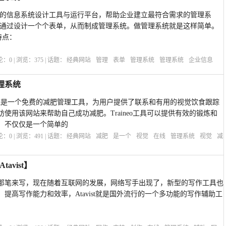
人员的信息系统设计工具与运行平台，帮助企业建立最符合需求的管理系
人员通过设计一个个表单，从而制成管理系统。做管理系统就是这样简单。
特点：
评论：
0
| 浏览：
375
| 话题：
经典网站
管理
表单
管理系统
管理系统
企业信息
管理系统
管理系统是一个免费的减肥管理工具，为用户提供了联系和有用的视觉饮食跟踪
使用该网站来帮助自己成功减肥。Traineo工具可以提供有效的锻炼和
，不仅仅是一个简单的
评论：
0
| 浏览：
491
| 话题：
经典网站
减肥
是一个
视觉
在线
管理系统
视觉
减
vist】
那笔来写，现在随着互联网的发展，网络写手出现了，新型的写作工具也
提高写作能力和效率，Atavist就是国外流行的一个多功能的写作辅助工