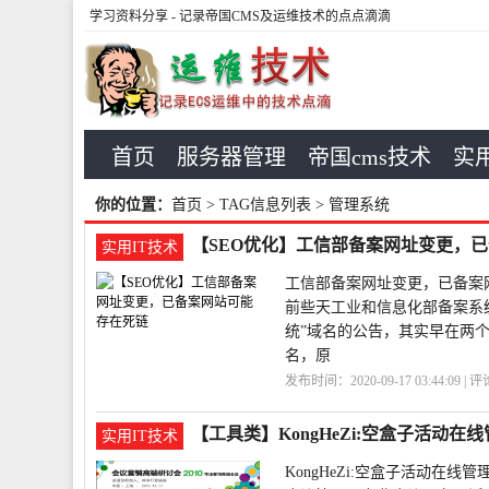
学习资料分享
- 记录帝国CMS及运维技术的点点滴滴
首页
服务器管理
帝国cms技术
实用
你的位置：
首页
> TAG信息列表 > 管理系统
【SEO优化】工信部备案网址变更，
实用IT技术
工信部备案网址变更，已备案
前些天工业和信息化部备案系统就
统”域名的公告，其实早在两
名，原
发布时间：2020-09-17 03:44:09 | 
链
网站
【工具类】KongHeZi:空盒子活动在
实用IT技术
KongHeZi:空盒子活动