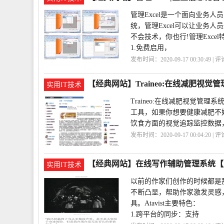
管理Excel是一个面向业务
统，管理Excel可以让业务
不会技术，你也行!管理Excel
1.免费启用，
发布时间：2020-09-17 00:30:49 | 
化
管理
Excel
【经典网站】Traineo:在线减肥视觉
实用IT技术
Traineo:在线减肥视觉
工具，如果你想要健康减肥不妨
饮食方面的视觉追踪监控数据
发布时间：2020-09-17 00:04:20 | 
肥
Traineo
【经典网站】在线写作辅助管理系统【Ata
实用IT技术
以前的作家们创作的时候都是
不断凸显，帮助作家激发灵感，
具。Atavist主要特色：
1.跨平台的同步：支持