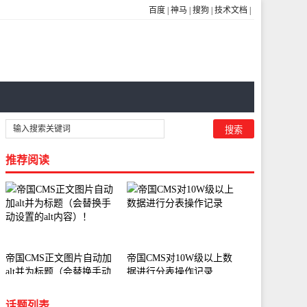
百度
|
神马
|
搜狗
|
技术文档
|
推荐阅读
帝国CMS正文图片自动加
帝国CMS对10W级以上数
alt并为标题（会替换手动
据进行分表操作记录
设置的alt内容）！
话题列表