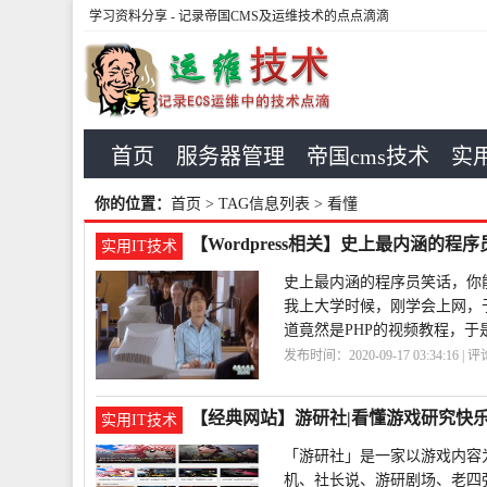
学习资料分享
- 记录帝国CMS及运维技术的点点滴滴
首页
服务器管理
帝国cms技术
实用
你的位置：
首页
> TAG信息列表 > 看懂
【Wordpress相关】史上最内涵的
实用IT技术
史上最内涵的程序员笑话，你
我上大学时候，刚学会上网，于
道竟然是PHP的视频教程，于是我就学会
发布时间：2020-09-17 03:34:16 | 
上
程序员
看懂
【经典网站】游研社|看懂游戏研究快
实用IT技术
「游研社」是一家以游戏内容
机、社长说、游研剧场、老四