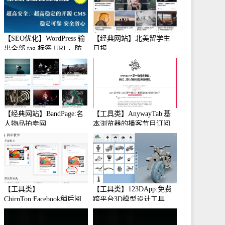
【SEO优化】WordPress 输
【经典网站】北美留学生
出全部 tag 标签 URL，防
日报
止中文转码
【经典网站】BandPage:名
【工具类】AnywayTab|基
人物品拍卖网
本浏览器的播客节目订阅
【工具类】
【工具类】123DApp:免费
ChirpTop:Facebook稍后阅
跨平台3D模型设计工具
读工具