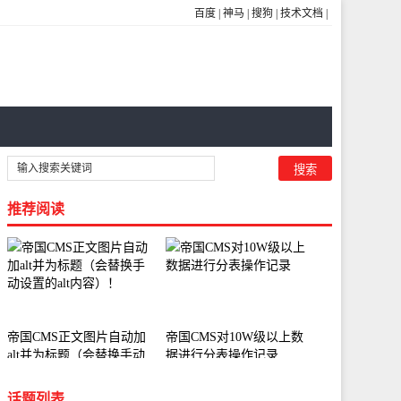
百度
|
神马
|
搜狗
|
技术文档
|
推荐阅读
帝国CMS正文图片自动加
帝国CMS对10W级以上数
alt并为标题（会替换手动
据进行分表操作记录
设置的alt内容）！
话题列表