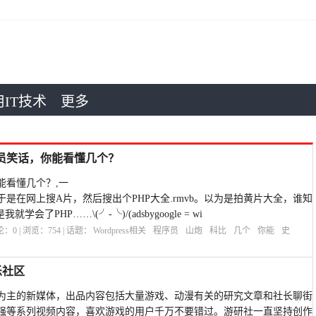
IT技术
更多
程序员笑话，你能看懂几个？
能看懂几个？,一
是在网上搜A片，然后搜出个PHP大全.rmvb。以为是拍黄片大全，谁知
了PHP……\(╯-╰)/(adsbygoogle = wi
评论：
0
| 浏览：
754
| 话题：
Wordpress相关
程序员
山炮
科比
几个
你能
史
乐社区
为主的新媒体，出品内容包括大量游戏、动漫有关的研究文章和社长聊街
强等系列视频内容，喜欢游戏的用户千万不要错过。游研社一直坚持创作