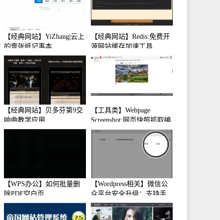
【经典网站】YiZhang|云上
【经典网站】Redis:免费开
的壹张纸记事本
源网站缓存加速工具
【经典网站】贝多芬第9交
【工具类】Webpage
响曲教学应用
Screenshot:网页快照抓取编
辑工具
【WPS办公】如何批量删
【Wordpress相关】微信公
除PDF空白页
众平台安全升级：支持手
机保护