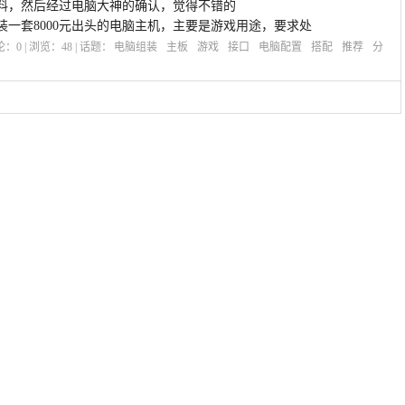
料，然后经过电脑大神的确认，觉得不错的
一套8000元出头的电脑主机，主要是游戏用途，要求处
评论：
0
| 浏览：
48
| 话题：
电脑组装
主板
游戏
接口
电脑配置
搭配
推荐
分