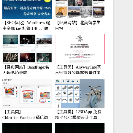
【SEO优化】WordPress 输
【经典网站】北美留学生
出全部 tag 标签 URL，防
日报
止中文转码
【经典网站】BandPage:名
【工具类】AnywayTab|基
人物品拍卖网
本浏览器的播客节目订阅
【工具类】
【工具类】123DApp:免费
ChirpTop:Facebook稍后阅
跨平台3D模型设计工具
读工具