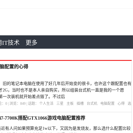
IT技术
更多
脑配置的心得
，旧的笔记本电脑在使用了好几年后开始变的很卡，也许这个跟配置也有
才2G，当时也不是本人亲自购买，所以组装台式机一直是我的一个愿
第一次装机就开始差点毁了。不过后
评论：
0
| 浏览：
849
| 话题：
个人生活
三星
主板
插槽
台式机
电脑配置
心得
选
-7700K搭配GTX1066游戏电脑配置推荐
近有人问如果预算充足1w以下，又因为是发烧友，那么选什么配置比较