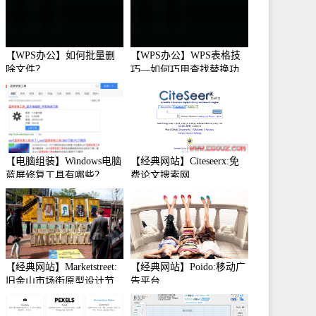
【WPS办公】如何批量删
【WPS办公】WPS表格技
除文件？
巧—如何巧用查找替换功
能
【电脑组装】Windows电脑
【经典网站】Citeseerx:免
蓝屏修复工具有哪些？
费论文搜索网
【经典网站】Marketstreet:
【经典网站】Poido:移动广
旧金山市场街原型设计节
告平台