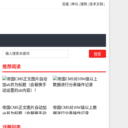
百度
|
神马
|
搜狗
|
技术文档
|
推荐阅读
帝国CMS正文图片自动加
帝国CMS对10W级以上数
alt并为标题（会替换手动
据进行分表操作记录
设置的alt内容）！
话题列表