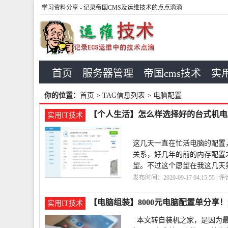
学习资料分享
- 记录帝国CMS及运维技术的点点滴滴
首页
服务器管理
帝国cms技术
实用
你的位置：
首页
> TAG信息列表 > 电脑配置
【个人生活】怎么样选择好的台式机电
实用IT技术
这几天一直在忙活电脑的配置
关系，好几年的前的内存配置
望。不过这个愿望在我这几天
发布时间：2020-09-17 04:15:55 | 
择
【电脑组装】8000元电脑配置单分享！i7
实用IT技术
本文转自装机之家，是因为最