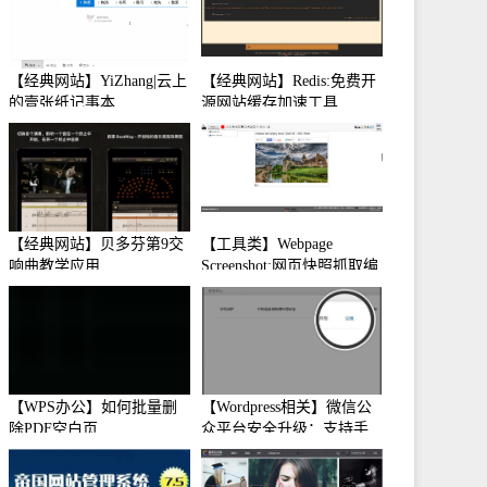
【经典网站】YiZhang|云上
【经典网站】Redis:免费开
的壹张纸记事本
源网站缓存加速工具
【经典网站】贝多芬第9交
【工具类】Webpage
响曲教学应用
Screenshot:网页快照抓取编
辑工具
【WPS办公】如何批量删
【Wordpress相关】微信公
除PDF空白页
众平台安全升级：支持手
机保护