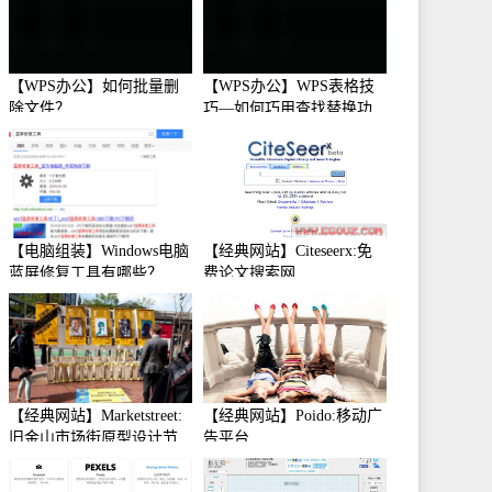
【WPS办公】如何批量删
【WPS办公】WPS表格技
除文件？
巧—如何巧用查找替换功
能
【电脑组装】Windows电脑
【经典网站】Citeseerx:免
蓝屏修复工具有哪些？
费论文搜索网
【经典网站】Marketstreet:
【经典网站】Poido:移动广
旧金山市场街原型设计节
告平台