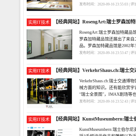
发布时间：2020-09-16 23:55:03 | 
际
Shnit
【经典网站】RosengArt:瑞士罗森加
实用IT技术
RosengArt:瑞士罗森加
罗森加特藏品馆还展出了来自
品。罗森加特藏品馆是2002年
发布时间：2020-09-16 23:53:47 | 
森
RosengArt
【经典网站】VerkehrShaus.ch:瑞
实用IT技术
VerkehrShaus.ch:
械方面的知识。还有能欣赏宇宙
“瑞士全景图”，IMAX剧场等
发布时间：2020-09-16 23:52:43 | 
通
VerkehrShaus
ch
【经典网站】KunstMuseumbern:
实用IT技术
KunstMuseumbern