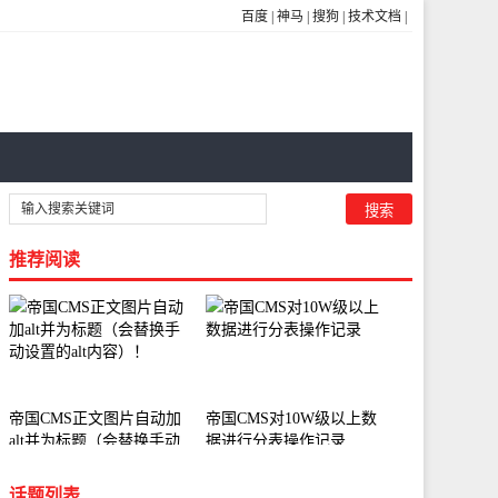
百度
|
神马
|
搜狗
|
技术文档
|
推荐阅读
帝国CMS正文图片自动加
帝国CMS对10W级以上数
alt并为标题（会替换手动
据进行分表操作记录
设置的alt内容）！
话题列表