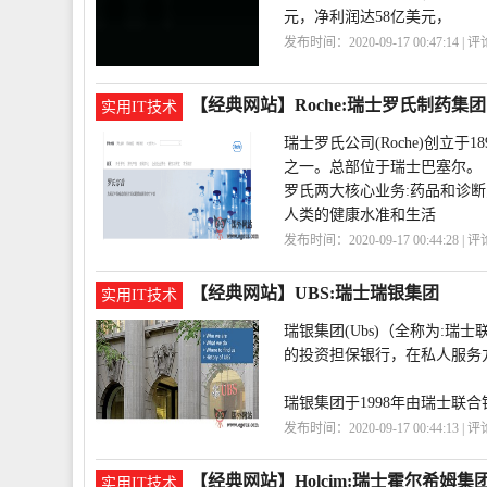
元，净利润达58亿美元，
发布时间：2020-09-17 00:47:14 | 
华
Novartis
【经典网站】Roche:瑞士罗氏制药集团
实用IT技术
瑞士罗氏公司(Roche)创立
之一。总部位于瑞士巴塞尔。
罗氏两大核心业务:药品和诊
人类的健康水准和生活
发布时间：2020-09-17 00:44:28 | 
团
Roche
【经典网站】UBS:瑞士瑞银集团
实用IT技术
瑞银集团(Ubs)（全称为:
的投资担保银行，在私人服务
瑞银集团于1998年由瑞士联
发布时间：2020-09-17 00:44:13 | 
【经典网站】Holcim:瑞士霍尔希姆集
实用IT技术