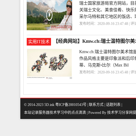
瑞士国家旅游局官方网站，目前
关瑞士文化、美食佳肴、快乐
采尔马特和其它地区的饭店、
发布时间：2020-09-16 23:47:48 | 
【经典网站】Kmw.ch:瑞士温特图尔
实用IT技术
Kmw.ch:瑞士温特图尔美术
作品风格主要是印象派和后印象派。
蒂、马克斯•比尔（Max Bil
发布时间：2020-09-16 23:45:48 | 
馆
Kmw
ch
温特图尔
© 2014-2023 5D.ink
粤ICP备20010543号
|
联系方式
|
话题列表
|
本站记录服务器技术学习中的点点滴滴 | Powered By
技术学习分享网