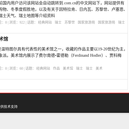
国内用户访问该网站会自动跳转到.com.cn的中文网站下，网站提供有
购物、冬季度假胜地，以及有关于因特拉肯、日内瓦、苏黎世、卢塞恩、
瑞士天气、瑞士地图等介绍资料
评论：
0
| 浏览：
922
| 话题：
经典网站
瑞士
苏黎世
国家旅游局
国家旅游局
瑞士
美术馆
馆是温特图尔具有代表性的美术馆之一，收藏的作品主要以19-20世纪为主，
美术馆内展示了费尔南德•霍德勒（Ferdinand Hodler）、贾科梅
评论：
0
| 浏览：
60
| 话题：
经典网站
作品
美术馆
瑞士
瑞士
美术
提供技术支持