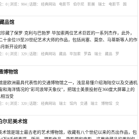
评论：
0
| 浏览：
904
| 话题：
经典网站
电影节
伯尔尼
影展
瑞士
电影节
国
特藏品馆
特藏品馆珍藏了保罗·克利与巴勃罗·毕加索两位艺术巨匠的一系列杰作，此外，
二十余位19至20世纪艺术大师的作品，包括尚塞、莫奈、马蒂斯等人的作
3月新开设的美
评论：
0
| 浏览：
329
| 话题：
经典网站
藏品
毕加索
罗森
瑞士
藏品
罗
士交通博物馆
瑞士交通博物馆是欧洲最具代表性的交通博物馆之一，浅显易懂介绍海陆空以及交通机
和海洋情况的“彩司浪琴天象仪”，把瑞士美景投射在360度大屏幕上的
也相当受
评论：
0
| 浏览：
320
| 话题：
经典网站
瑞士
馆内
交通
瑞士
博物馆
交
瑞士伯尔尼美术馆
:瑞士伯尔尼美术馆是瑞士最古老的艺术博物馆，收藏有八个世纪以来的杰出作品，包