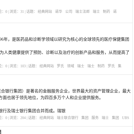
评论：
0
| 浏览：
31
| 话题：
经典网站
诺华
公司
瑞士法郎
瑞士
制药
诺
于1896年，是医药品和诊断学领域以研究为核心的全球领先的医疗保健集团
断为人类健康提供了预防、诊断以及治疗的创新产品和服务，从而提高了
评论：
0
| 浏览：
103
| 话题：
经典网站
罗氏
领域
瑞士
瑞士
制药
罗氏
集
瑞士联合银行集团）是著名的金融服务企业，世界最大的资产管理企业，最大
方面也居于领先地位，为四百多万个人和企业提供服务。
合银行及瑞士银行集团合并而成。瑞银
评论：
0
| 浏览：
204
| 话题：
经典网站
瑞士联合银行
集团
服务
瑞士
集团
UBS
团