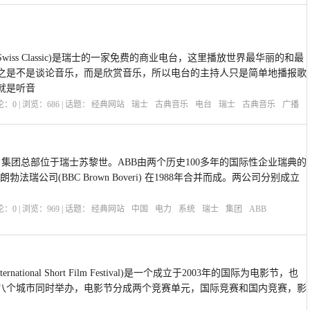
Swiss Classic)是瑞士的一家免费的商业电台，这里播放世界最华丽的和最
之是不是谈论音乐，而是欣赏音乐，所以电台的主持人只是简单地播报歌
就是听音
评论：
0
| 浏览：
686
| 话题：
经典网站
瑞士
古典音乐
电台
瑞士
古典音乐
广播
业，集团总部位于瑞士苏黎世。ABB由两个历史100多年的国际性企业瑞典的
勃法瑞公司(BBC Brown Boveri) 在1988年合并而成。两公司分别成立
评论：
0
| 浏览：
969
| 话题：
经典网站
中国
电力
系统
瑞士
集团
ABB
ternational Short Film Festival)是一个成立于2003年的国际为电影节，也
八个城市同时举办，电影节分成两个竞赛单元，国际竞赛和国内竞赛，影