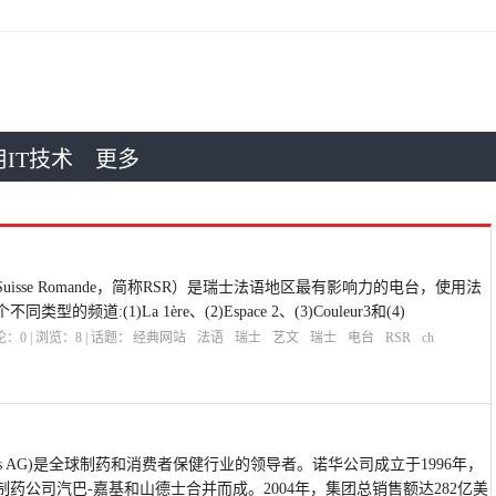
IT技术
更多
o Suisse Romande，简称RSR）是瑞士法语地区最有影响力的电台，使用法
道:(1)La 1ère、(2)Espace 2、(3)Couleur3和(4)
评论：
0
| 浏览：
8
| 话题：
经典网站
法语
瑞士
艺文
瑞士
电台
RSR
ch
ovartis AG)是全球制药和消费者保健行业的领导者。诺华公司成立于1996年，
药公司汽巴-嘉基和山德士合并而成。2004年，集团总销售额达282亿美