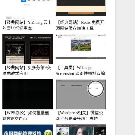
【经典网站】YiZhang|云上
【经典网站】Redis:免费开
的壹张纸记事本
源网站缓存加速工具
【经典网站】贝多芬第9交
【工具类】Webpage
响曲教学应用
Screenshot:网页快照抓取编
辑工具
【WPS办公】如何批量删
【Wordpress相关】微信公
除PDF空白页
众平台安全升级：支持手
机保护