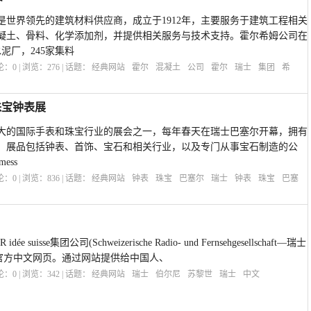
m）是世界领先的建筑材料供应商，成立于1912年，主要服务于建筑工程相关
凝土、骨料、化学添加剂，并提供相关服务与技术支持。霍尔希姆公司在
水泥厂，245家集料
评论：
0
| 浏览：
276
| 话题：
经典网站
霍尔
混凝土
公司
霍尔
瑞士
集团
希
尔珠宝钟表展
大的国际手表和珠宝行业的展会之一，每年春天在瑞士巴塞尔开幕，拥有
展商，展品包括钟表、首饰、宝石和相关行业，以及专门从事宝石制造的公
mess
评论：
0
| 浏览：
836
| 话题：
经典网站
钟表
珠宝
巴塞尔
瑞士
钟表
珠宝
巴塞
ée suisse集团公司(Schweizerische Radio- und Fernsehgesellschaft―瑞士
一官方中文网页。通过网站提供给中国人、
评论：
0
| 浏览：
342
| 话题：
经典网站
瑞士
伯尔尼
苏黎世
瑞士
中文