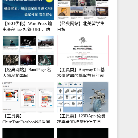
【SEO优化】WordPress 输
【经典网站】北美留学生
出全部 tag 标签 URL，防
日报
止中文转码
【经典网站】BandPage:名
【工具类】AnywayTab|基
人物品拍卖网
本浏览器的播客节目订阅
【工具类】
【工具类】123DApp:免费
ChirpTop:Facebook稍后阅
跨平台3D模型设计工具
读工具