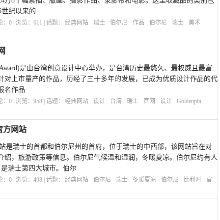
近4万8千幅素描、版画、摄影作品、录影带和电影。这里收藏品的类别包
5世纪以来的
评论：
0
| 浏览：
611
| 话题：
经典网站
瑞士
伯尔尼
作品
伯尔尼
瑞士
美术
网
Design Award)是由台湾创意设计中心举办，是台湾历史最悠久、最权威且最富
针对上市量产的作品，历经了三十多年的发展，已成为优质设计作品的代
报名作品
评论：
0
| 浏览：
958
| 话题：
经典网站
设计
台湾
瑞士
官网
设计
Goldenpin
官方网站
方网站是瑞士的首都和伯尔尼州的首府，位于瑞士的中西部，该网站旨在对
介绍，旅游政策等信息。伯尔尼气候温和湿润，冬暖夏凉。伯尔尼约有人
），是瑞士第四大城市。伯尔
评论：
0
| 浏览：
498
| 话题：
经典网站
伯尔尼
瑞士
冬暖夏凉
伯尔尼
比利时
官