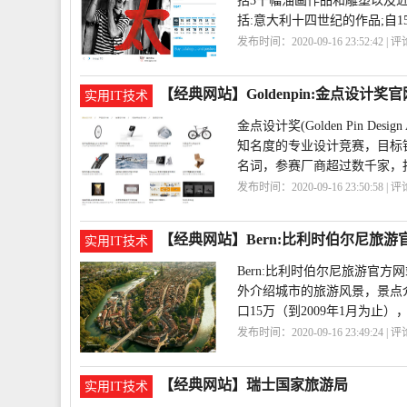
括3千幅油画作品和雕塑以及
括:意大利十四世纪的作品;自1
发布时间：2020-09-16 23:52:42 | 
馆
KunstMuseumbern
【经典网站】Goldenpin:金点设计奖官
实用IT技术
金点设计奖(Golden Pin 
知名度的专业设计竞赛，目标
名词，参赛厂商超过数千家，
发布时间：2020-09-16 23:50:58 | 
【经典网站】Bern:比利时伯尔尼旅游
实用IT技术
Bern:比利时伯尔尼旅游官
外介绍城市的旅游风景，景点
口15万（到2009年1月为止
发布时间：2020-09-16 23:49:24 | 
方网站
旅游
Bern
【经典网站】瑞士国家旅游局
实用IT技术