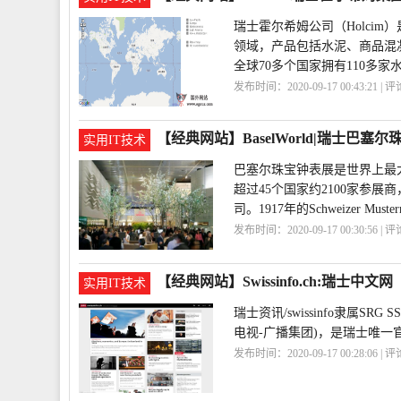
瑞士霍尔希姆公司（Holci
领域，产品包括水泥、商品混
全球70多个国家拥有110多家
发布时间：2020-09-17 00:43:21 | 
姆
Holcim
【经典网站】BaselWorld|瑞士巴塞
实用IT技术
巴塞尔珠宝钟表展是世界上最
超过45个国家约2100家参
司。1917年的Schweizer Muster
发布时间：2020-09-17 00:30:56 | 
尔
BaselWorld
【经典网站】Swissinfo.ch:瑞士中文网
实用IT技术
瑞士资讯/swissinfo隶属SRG SSR id
电视-广播集团)，是瑞士唯
发布时间：2020-09-17 00:28:06 | 
网
Swissinfo
ch