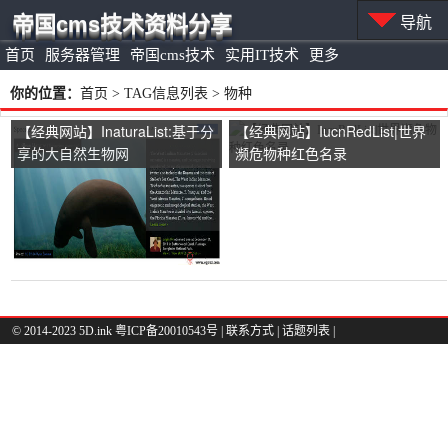
帝国cms技术资料分享
导航
首页
服务器管理
帝国cms技术
实用IT技术
更多
你的位置：
首页
> TAG信息列表 > 物种
【经典网站】InaturaList:基于分
【经典网站】IucnRedList|世界
享的大自然生物网
濒危物种红色名录
© 2014-2023 5D.ink
粤ICP备20010543号
|
联系方式
|
话题列表
|