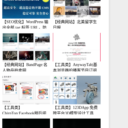
【SEO优化】WordPress 输
【经典网站】北美留学生
出全部 tag 标签 URL，防
日报
止中文转码
【经典网站】BandPage:名
【工具类】AnywayTab|基
人物品拍卖网
本浏览器的播客节目订阅
【工具类】
【工具类】123DApp:免费
ChirpTop:Facebook稍后阅
跨平台3D模型设计工具
读工具