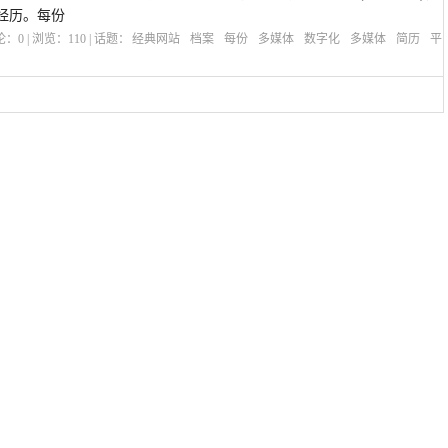
经历。每份
评论：
0
| 浏览：
110
| 话题：
经典网站
档案
每份
多媒体
数字化
多媒体
简历
平