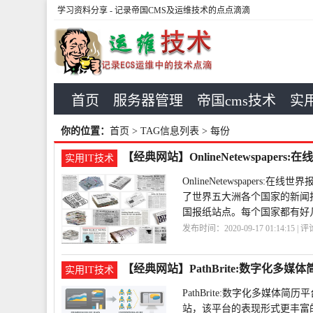
学习资料分享
- 记录帝国CMS及运维技术的点点滴滴
首页
服务器管理
帝国cms技术
实用
你的位置：
首页
> TAG信息列表 > 每份
【经典网站】OnlineNetewspapers
实用IT技术
OnlineNetewspape
了世界五大洲各个国家的新闻
国报纸站点。每个国家都有好
发布时间：2020-09-17 01:14:15 | 
界
OnlineNetewspapers
【经典网站】PathBrite:数字化多媒
实用IT技术
PathBrite:数字化多媒
站，该平台的表现形式更丰富的下