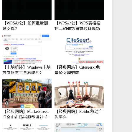
【WPS办公】如何批量删
【WPS办公】WPS表格技
除文件？
巧—如何巧用查找替换功
能
【电脑组装】Windows电脑
【经典网站】Citeseerx:免
蓝屏修复工具有哪些？
费论文搜索网
【经典网站】Marketstreet:
【经典网站】Poido:移动广
旧金山市场街原型设计节
告平台