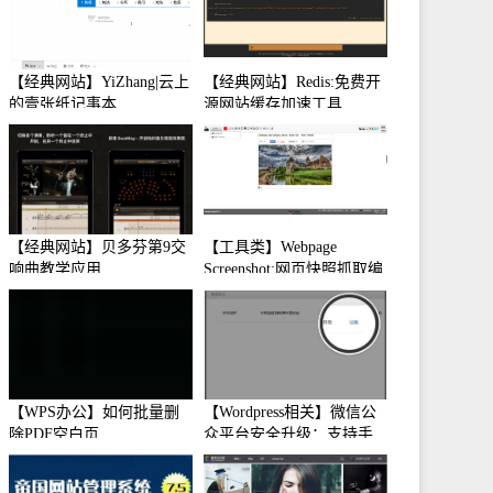
【经典网站】YiZhang|云上
【经典网站】Redis:免费开
的壹张纸记事本
源网站缓存加速工具
【经典网站】贝多芬第9交
【工具类】Webpage
响曲教学应用
Screenshot:网页快照抓取编
辑工具
【WPS办公】如何批量删
【Wordpress相关】微信公
除PDF空白页
众平台安全升级：支持手
机保护