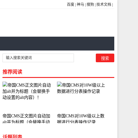
百度
|
神马
|
搜狗
|
技术文档
|
推荐阅读
帝国CMS正文图片自动加
帝国CMS对10W级以上数
alt并为标题（会替换手动
据进行分表操作记录
设置的alt内容）！
话题列表