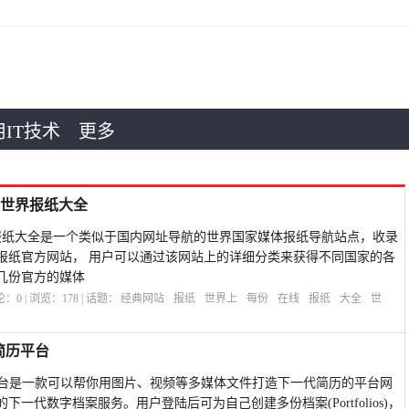
IT技术
更多
:在线世界报纸大全
rs:在线世界报纸大全是一个类似于国内网址导航的世界国家媒体报纸导航站点，收录
报纸官方网站， 用户可以通过该网站上的详细分类来获得不同国家的各
几份官方的媒体
评论：
0
| 浏览：
178
| 话题：
经典网站
报纸
世界上
每份
在线
报纸
大全
世
体简历平台
体简历平台是一款可以帮你用图片、视频等多媒体文件打造下一代简历的平台网
一代数字档案服务。用户登陆后可为自己创建多份档案(Portfolios)，