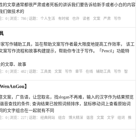
性的文章通常都很严肃或者死板的讲诉我们要告诉给新手或者小白的内容
我们做技术的
评论：
0
| 浏览：
786
| 话题：
个人生活
有时候
也许
读者
文案
严肃
写作
具
在线作家写作辅助工具，旨在帮助文案写作者最大限度地提高工作效率， 该工
文案写作流程和故事构建提示，帮助你专注于写作。「Pencil」功能特
量的文章、故事
评论：
0
| 浏览：
482
| 话题：
工具类
文案
写作
章节
在线
辅助工具
写作
智
nAnGou】
文案，广告语，让您取名，找slogan不再难，输入的汉字作为结果预览
要谐音查找的条件; 查询结果已按照词频排序，鼠标移动词上查看原始词
同的文字组合在一起就有不同
评论：
0
| 浏览：
227
| 话题：
经典网站
组合
博大精深
谐音
文案
文字
组词
推