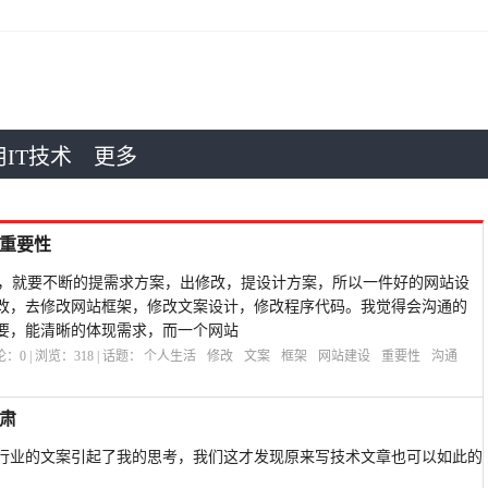
IT技术
更多
重要性
就要不断的提需求方案，出修改，提设计方案，所以一件好的网站设
改，去修改网站框架，修改文案设计，修改程序代码。我觉得会沟通的
要，能清晰的体现需求，而一个网站
评论：
0
| 浏览：
318
| 话题：
个人生活
修改
文案
框架
网站建设
重要性
沟通
肃
行业的文案引起了我的思考，我们这才发现原来写技术文章也可以如此的