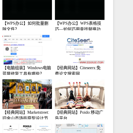
【WPS办公】如何批量删
【WPS办公】WPS表格技
除文件？
巧—如何巧用查找替换功
能
【电脑组装】Windows电脑
【经典网站】Citeseerx:免
蓝屏修复工具有哪些？
费论文搜索网
【经典网站】Marketstreet:
【经典网站】Poido:移动广
旧金山市场街原型设计节
告平台