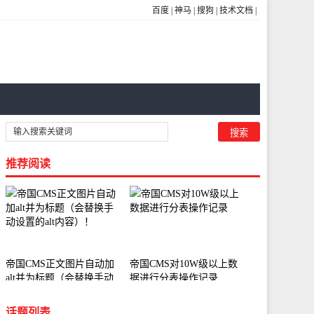
百度
|
神马
|
搜狗
|
技术文档
|
推荐阅读
帝国CMS正文图片自动加
帝国CMS对10W级以上数
alt并为标题（会替换手动
据进行分表操作记录
设置的alt内容）！
话题列表