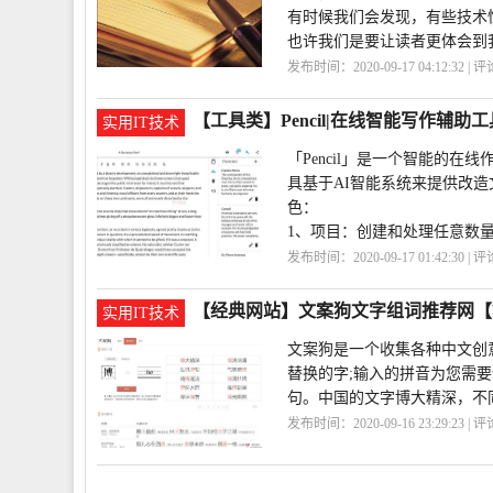
有时候我们会发现，有些技术
也许我们是要让读者更体会到
发布时间：2020-09-17 04:12:32 | 
【工具类】Pencil|在线智能写作辅助工
实用IT技术
「Pencil」是一个智能的
具基于AI智能系统来提供改造
色：
1、项目：创建和处理任意数
发布时间：2020-09-17 01:42:30 | 
能
Pencil
【经典网站】文案狗文字组词推荐网【We
实用IT技术
文案狗是一个收集各种中文创意
替换的字;输入的拼音为您需
句。中国的文字博大精深，不
发布时间：2020-09-16 23:29:23 | 
荐
WenAnGou