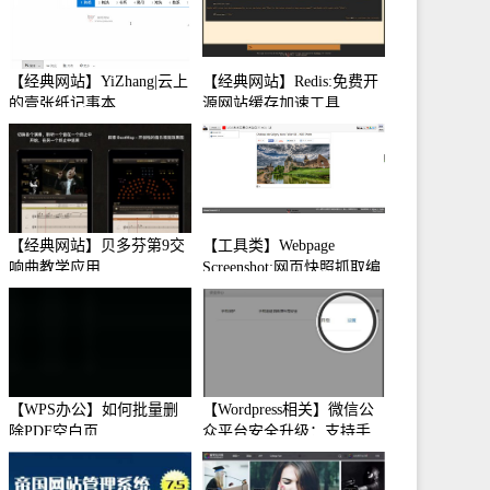
【经典网站】YiZhang|云上
【经典网站】Redis:免费开
的壹张纸记事本
源网站缓存加速工具
【经典网站】贝多芬第9交
【工具类】Webpage
响曲教学应用
Screenshot:网页快照抓取编
辑工具
【WPS办公】如何批量删
【Wordpress相关】微信公
除PDF空白页
众平台安全升级：支持手
机保护