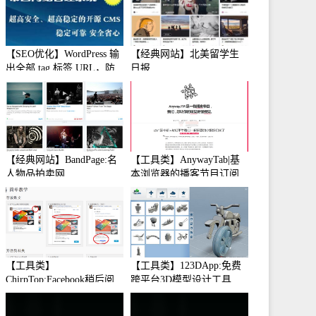
【SEO优化】WordPress 输
【经典网站】北美留学生
出全部 tag 标签 URL，防
日报
止中文转码
【经典网站】BandPage:名
【工具类】AnywayTab|基
人物品拍卖网
本浏览器的播客节目订阅
【工具类】
【工具类】123DApp:免费
ChirpTop:Facebook稍后阅
跨平台3D模型设计工具
读工具