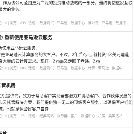
，作为该公司范围更为广泛的投资推动战略的一部分，最终将使这家互联
最大的业务。
评论：
0
| 浏览：
839
| 话题：
数据测试
亚马逊
数据中心
该公司
亚马逊
数据中
中心 重新使用亚马逊云服务
重新使用亚马逊云服务,
ga曾是亚马逊云计算服务的大客户。不过，2年后Zynga就耗资1亿美元建造
大量的云计算需求。现在，Zynga又走回了老路。Zyn
评论：
0
| 浏览：
685
| 话题：
数据测试
亚马逊
数据中心
计算
亚马逊
数据中
矶托管机房
于美国的主机提供商，致力于帮助客户实现全部潜力并协助客户、合作伙伴发展的
和云托管解决方案，我们提供独一无二的顶级客户服务，以确保客户们能
域，也就是运营好客户自身
评论：
0
| 浏览：
771
| 话题：
经典网站
服务器
客户
数据中心
机房
美国洛杉
平台