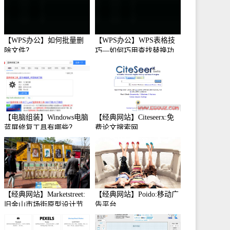
【WPS办公】如何批量删
【WPS办公】WPS表格技
除文件？
巧—如何巧用查找替换功
能
【电脑组装】Windows电脑
【经典网站】Citeseerx:免
蓝屏修复工具有哪些？
费论文搜索网
【经典网站】Marketstreet:
【经典网站】Poido:移动广
旧金山市场街原型设计节
告平台