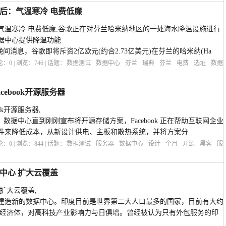
后：气温寒冷 电费低廉
气温寒冷 电费低廉,谷歌正在对芬兰哈米纳地区的一处海水降温设施进行
据中心提供降温功能
晚间消息，谷歌即将斥资2亿欧元(约合2.73亿美元)在芬兰的哈米纳(Ha
评论：
0
| 浏览：
746
| 话题：
数据测试
数据中心
芬兰
瑞典
芬兰
电费
选址
数据
ebook开源服务器
ok开源服务器,
器、数据中心直到刚刚宣布将开源存储方案，Facebook 正在帮助互联网企业
件来降低成本，从新设计供电、主板和散热系统，并将方案分
评论：
0
| 浏览：
844
| 话题：
数据测试
服务器
数据中心
设计
个月
开源
黑客
服
中心 扩大云覆盖
扩大云覆盖,
建造新的数据中心。印度目前是世界第二大人口最多的国家，目前有大约
兴的经济体，对高科技产业影响力与日俱增。曾经被认为只有外包服务的印