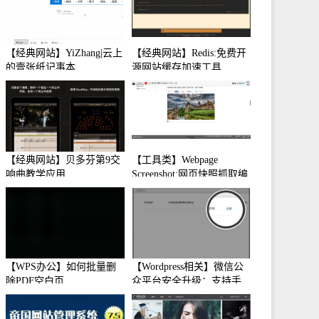
【经典网站】YiZhang|云上
【经典网站】Redis:免费开
的壹张纸记事本
源网站缓存加速工具
【经典网站】贝多芬第9交
【工具类】Webpage
响曲教学应用
Screenshot:网页快照抓取编
辑工具
【WPS办公】如何批量删
【Wordpress相关】微信公
除PDF空白页
众平台安全升级：支持手
机保护