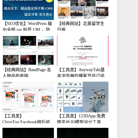
【SEO优化】WordPress 输
【经典网站】北美留学生
出全部 tag 标签 URL，防
日报
止中文转码
【经典网站】BandPage:名
【工具类】AnywayTab|基
人物品拍卖网
本浏览器的播客节目订阅
【工具类】
【工具类】123DApp:免费
ChirpTop:Facebook稍后阅
跨平台3D模型设计工具
读工具