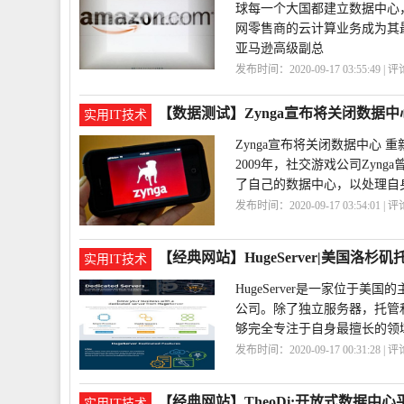
球每一个大国都建立数据中心
网零售商的云计算业务成为其
亚马逊高级副总
发布时间：2020-09-17 03:55:49 | 
心
风云
计算
将广建
【数据测试】Zynga宣布将关闭数据
实用IT技术
Zynga宣布将关闭数据中心 
2009年，社交游戏公司Zyn
了自己的数据中心，以处理自身
发布时间：2020-09-17 03:54:01 | 
心
关闭
服务
Zynga
【经典网站】HugeServer|美国洛杉
实用IT技术
HugeServer是一家位
公司。除了独立服务器，托管
够完全专注于自身最擅长的领
发布时间：2020-09-17 00:31:28 | 
矶
托管
HugeServer
【经典网站】TheoDi:开放式数据中心
实用IT技术