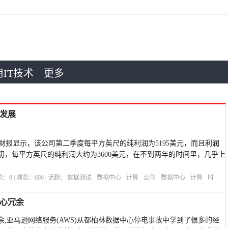
IT技术
更多
发展
季度的财报显示，该公司第二季度每平方英尺的纯利润为5195美元，而且利润
年初，每平方英尺的纯利润大约为3600美元，在不到两年的时间里，几乎上
评论：
0
| 浏览：
696
| 话题：
数据测试
数据中心
计算
公司
数据中心
计算
时
心冗余
,亚马逊网络服务(AWS)从都柏林数据中心停电事故中学到了很多的经