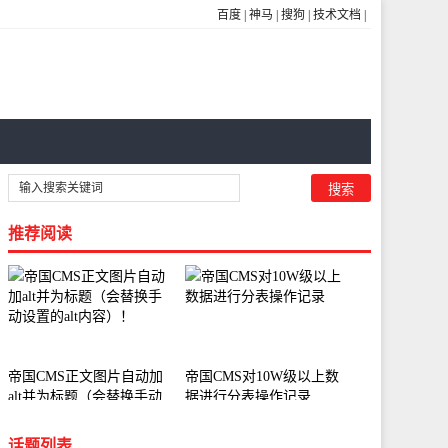
百度
|
神马
|
搜狗
|
技术文档
|
推荐阅读
帝国CMS正文图片自动加
帝国CMS对10W级以上数
alt并为标题（会替换手动
据进行分表操作记录
设置的alt内容）！
话题列表