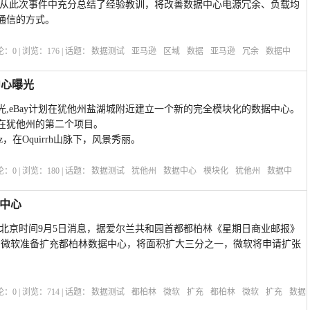
经从此次事件中充分总结了经验教训，将改善数据中心电源冗余、负载均
通信的方式。
评论：
0
| 浏览：
176
| 话题：
数据测试
亚马逊
区域
数据
亚马逊
冗余
数据中
中心曝光
曝光,eBay计划在犹他州盐湖城附近建立一个新的完全模块化的数据中心。
y在犹他州的第二个项目。
opz，在Oquirrh山脉下，风景秀丽。
评论：
0
| 浏览：
180
| 话题：
数据测试
犹他州
数据中心
模块化
犹他州
数据中
中心
,北京时间9月5日消息，据爱尔兰共和园首都都柏林《星期日商业邮报》
Post)报道说，微软准备扩充都柏林数据中心，将面积扩大三分之一，微软将申请扩张
评论：
0
| 浏览：
714
| 话题：
数据测试
都柏林
微软
扩充
都柏林
微软
扩充
数据