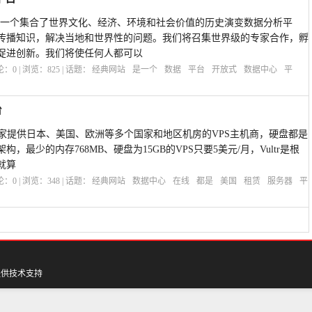
平台是一个集合了世界文化、经济、环境和社会价值的历史演变数据分析平
传播知识，解决当地和世界性的问题。我们将召集世界级的专家合作，孵
促进创新。我们将使任何人都可以
评论：
0
| 浏览：
825
| 话题：
经典网站
是一个
数据
平台
开放式
数据中心
平
台
是一家提供日本、美国、欧洲等多个国家和地区机房的VPS主机商，硬盘都是
架构，最少的内存768MB、硬盘为15GB的VPS只要5美元/月，Vultr是根
就算
评论：
0
| 浏览：
348
| 话题：
经典网站
数据中心
在线
都是
美国
租赁
服务器
平
提供技术支持