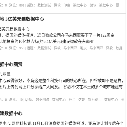
评论：
0
| 浏览：
801
| 话题：
数据测试
微软
印度
数据中心
微软
数据中心
覆
地 3亿美元建数据中心
亿美元建数据中心,
4日消息，据国外媒体报道，近日微软公司在马来西亚买下了一片122英亩
划在此地投资约10亿林吉特(约3.1亿美元)建设微软在东南亚
评论：
0
| 浏览：
955
| 话题：
数据测试
微软
马来西亚
地皮
马来西亚
微软
数据
据中心图赏
心图赏,
中心藏得很好，毕竟这是整个科技公司的核心所在。但谷歌却不是这样，
图片上传到网上并分享给广大网友。 谷歌不仅在本土的多个城市地建有
评论：
0
| 浏览：
10
| 话题：
数据测试
数据中心
芬兰
这是
叹为观止
数据中心
图
建数据中心
中心,网易科技讯 11月13日消息据国外媒体报道，亚马逊计划今后在全