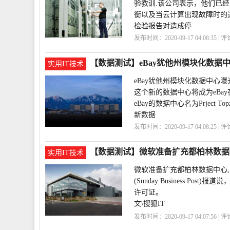
验教训.该公司表示，他们已
衡以及当云计算出现故障时的
检验报告对造成停
发布时间：2020-09-17 04:08:35 | 
心
承诺
提高
【数据测试】eBay犹他州模块化数据
实用IT技术
eBay犹他州模块化数据中心
这个新的数据中心将成为eBa
eBay的数据中心名为Prject T
新数据
发布时间：2020-09-17 04:08:25 | 
心
模块化
曝光
eBay
【数据测试】微软准备扩充都柏林数据
实用IT技术
微软准备扩充都柏林数据中心
(Sunday Business 
许可证。
文\搜狐IT
以上就是关
发布时间：2020-09-17 04:07:56 | 
中心