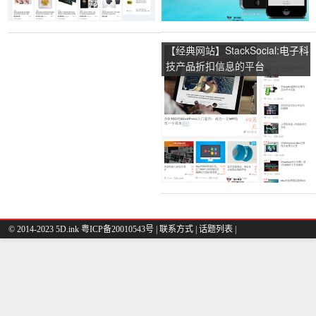
【经典网站】StackSocial:电子科
技产品折扣信息的平台
© 2014-2023 5D.ink
粤ICP备20010543号
|
联系方式
|
话题列表
|